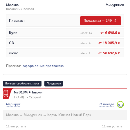
Москва
Мичуринск
Казанский вокзал
Плацкарт
Предзаказ
—
249
R
6 698,6
Купе
от
R
Мест
:
13
18 085,9
СВ
от
R
Мест
:
4
58 692,6
Люкс
от
R
Мест
:
2
Правила
:
оформление предзаказа
Больше свободных мест
Предзаказ
№ 018М
Таврия
ГРАНДТ
Скорый
Маршрут
О поезде
9.3
Москва
→
Мичуринск
→
Керчь-Южная Новый Парк
11 августа, вт
11 августа, вт