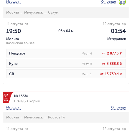
Маршрут
О поезде
8.3
Москва
→
Мичуринск
→
Сухум
11 августа, вт
12 августа, ср
19:50
01:54
06 ч 04 м
Москва
Мичуринск
Казанский вокзал
2 877,3
Плацкарт
от
R
Мест
:
4
3 888,8
Купе
от
R
Мест
:
9
13 759,4
СВ
от
R
Мест
:
1
№ 153М
ГРАНД
Скорый
Маршрут
О поезде
Москва
→
Мичуринск
→
Ростов Гл
11 августа, вт
12 августа, ср