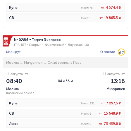
4 574,4
Купе
от
R
Мест
:
78
19 865,5
СВ
от
R
Мест
:
1
№ 028М
Таврия Экспресс
ГРАНДТ
Скорый
Фирменный
Двухэтажный
Маршрут
О поезде
6.7
Москва
→
Мичуринск
→
Симферополь Пасс
11 августа, вт
11 августа, вт
08:40
13:16
04 ч 36 м
Москва
Мичуринск
Казанский вокзал
7 297,5
Купе
от
R
Мест
:
251
15 648,9
СВ
от
R
Мест
:
6
73 439,6
Люкс
от
R
Мест
:
2