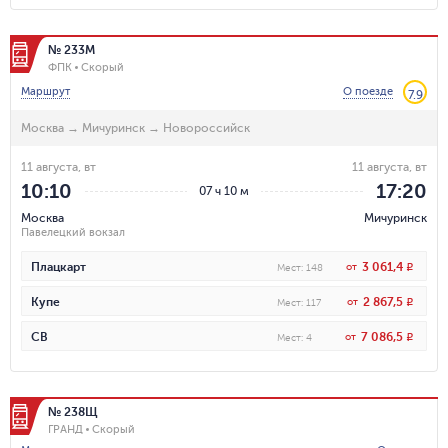
№ 233М
ФПК
Скорый
Маршрут
О поезде
7.9
Москва
→
Мичуринск
→
Новороссийск
11 августа, вт
11 августа, вт
10:10
17:20
07 ч 10 м
Москва
Мичуринск
Павелецкий вокзал
3 061,4
Плацкарт
от
R
Мест
:
148
2 867,5
Купе
от
R
Мест
:
117
7 086,5
СВ
от
R
Мест
:
4
№ 238Щ
ГРАНД
Скорый