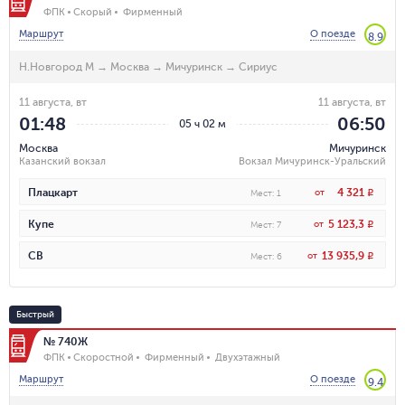
ФПК
Скорый
Фирменный
Маршрут
О поезде
8.9
Н.Новгород М
→
Москва
→
Мичуринск
→
Сириус
11 августа, вт
11 августа, вт
01:48
06:50
05 ч 02 м
Москва
Мичуринск
Казанский вокзал
Вокзал Мичуринск-Уральский
4 321
Плацкарт
от
R
Мест
:
1
5 123,3
Купе
от
R
Мест
:
7
13 935,9
СВ
от
R
Мест
:
6
Быстрый
№ 740Ж
ФПК
Скоростной
Фирменный
Двухэтажный
Маршрут
О поезде
9.4