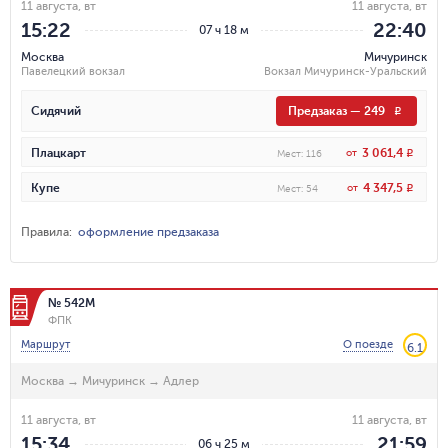
11 августа, вт
11 августа, вт
15:22
22:40
07 ч 18 м
Москва
Мичуринск
Павелецкий вокзал
Вокзал Мичуринск-Уральский
Сидячий
Предзаказ
—
249
R
3 061,4
Плацкарт
от
R
Мест
:
116
4 347,5
Купе
от
R
Мест
:
54
Правила
:
оформление предзаказа
№ 542М
ФПК
Маршрут
О поезде
6.1
Москва
→
Мичуринск
→
Адлер
11 августа, вт
11 августа, вт
15:34
21:59
06 ч 25 м