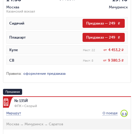
Москва
Мичуринск
Казанский вокзал
Сидячий
Предзаказ
—
249
R
Плацкарт
Предзаказ
—
249
R
4 453,2
Купе
от
R
Мест
:
22
9 380,5
СВ
от
R
Мест
:
8
Правила
:
оформление предзаказа
Предзаказ
№ 135Й
ФПК
Скорый
Маршрут
О поезде
8.8
Москва
→
Мичуринск
→
Саратов