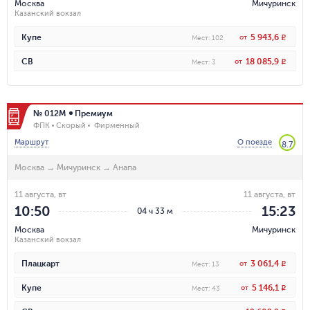
Москва
Мичуринск
Казанский вокзал
5 943,6
Купе
от
R
Мест
:
102
18 085,9
СВ
от
R
Мест
:
3
№ 012М
Премиум
ФПК
Скорый
Фирменный
Маршрут
О поезде
8.7
Москва
→
Мичуринск
→
Анапа
11 августа, вт
11 августа, вт
10:50
15:23
04 ч 33 м
Москва
Мичуринск
Казанский вокзал
3 061,4
Плацкарт
от
R
Мест
:
13
5 146,1
Купе
от
R
Мест
:
43