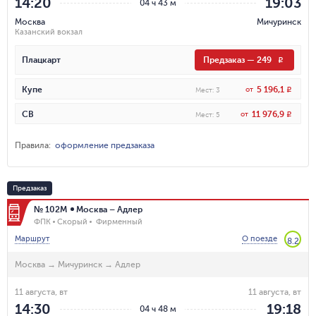
14:20
19:03
04 ч 43 м
Москва
Мичуринск
Казанский вокзал
Плацкарт
Предзаказ
—
249
R
5 196,1
Купе
от
R
Мест
:
3
11 976,9
СВ
от
R
Мест
:
5
Правила
:
оформление предзаказа
Предзаказ
№ 102М
Москва – Адлер
ФПК
Скорый
Фирменный
Маршрут
О поезде
8.2
Москва
→
Мичуринск
→
Адлер
11 августа, вт
11 августа, вт
14:30
19:18
04 ч 48 м