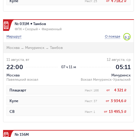
4 718,2
Купе
от
R
Мест
:
25
№ 031М
Тамбов
ФПК
Скорый
Фирменный
Маршрут
О поезде
9.2
Москва
→
Мичуринск
→
Тамбов
11 августа, вт
12 августа, ср
22:00
05:11
07 ч 11 м
Москва
Мичуринск
Павелецкий вокзал
Вокзал Мичуринск-Уральский
4 321
Плацкарт
от
R
Мест
:
166
3 934,6
Купе
от
R
Мест
:
37
13 495,5
СВ
от
R
Мест
:
1
№ 156М