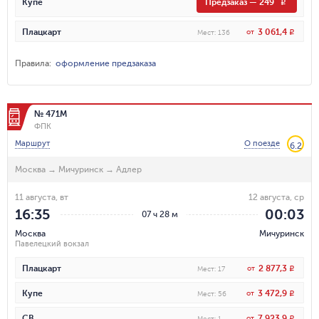
Купе
Предзаказ
—
249
R
3 061,4
Плацкарт
от
R
Мест
:
136
Правила
:
оформление предзаказа
№ 471М
ФПК
Маршрут
О поезде
6.2
Москва
→
Мичуринск
→
Адлер
11 августа, вт
12 августа, ср
16:35
00:03
07 ч 28 м
Москва
Мичуринск
Павелецкий вокзал
2 877,3
Плацкарт
от
R
Мест
:
17
3 472,9
Купе
от
R
Мест
:
56
7 923,9
СВ
от
R
Мест
:
1