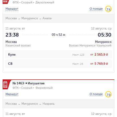
ФПК
Скорый
Двухэтажный
Маршрут
О поезде
7.4
Москва
→
Мичуринск
→
Анапа
11 августа, вт
12 августа, ср
23:38
05:30
05 ч 52 м
Москва
Мичуринск
Казанский вокзал
Вокзал Мичуринск-Уральский
2 565,9
Купе
от
R
Мест
:
128
5 769,9
СВ
от
R
Мест
:
26
№ 146Э
Ингушетия
ФПК
Скорый
Фирменный
Маршрут
О поезде
7.9
Москва
→
Мичуринск
→
Назрань
11 августа, вт
12 августа, ср