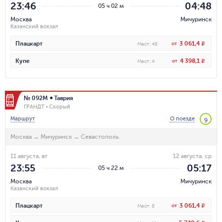
23:46
04:48
05 ч 02 м
Москва
Мичуринск
Казанский вокзал
3 061,4
Плацкарт
от
R
Мест
:
46
4 398,1
Купе
от
R
Мест
:
4
№ 092М
Таврия
ГРАНДТ
Скорый
Маршрут
О поезде
9
Москва
→
Мичуринск
→
Севастополь
11 августа, вт
12 августа, ср
23:55
05:17
05 ч 22 м
Москва
Мичуринск
Казанский вокзал
3 061,4
Плацкарт
от
R
Мест
:
8