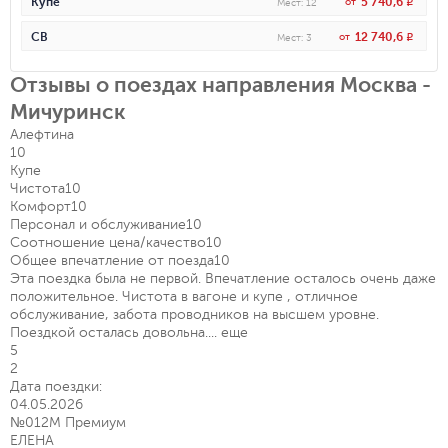
5 740,6
Купе
от
R
Мест
:
12
12 740,6
СВ
от
R
Мест
:
3
Отзывы о поездах направления Москва -
Мичуринск
Алефтина
10
Купе
Чистота
10
Комфорт
10
Персонал и обслуживание
10
Соотношение цена/качество
10
Общее впечатление от поезда
10
Эта поездка была не первой. Впечатление осталось очень даже
положительное. Чистота в вагоне и купе , отличное
обслуживание, забота проводников на высшем уровне.
Поездкой осталась довольна....
еще
5
2
Дата поездки:
04.05.2026
№012М Премиум
ЕЛЕНА