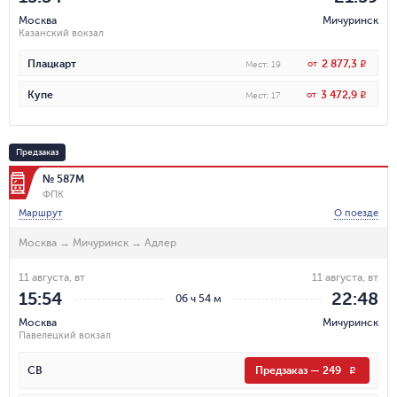
Москва
Мичуринск
Казанский вокзал
2 877,3
Плацкарт
от
R
Мест
:
19
3 472,9
Купе
от
R
Мест
:
17
Предзаказ
№ 587М
ФПК
Маршрут
О поезде
Москва
→
Мичуринск
→
Адлер
11 августа, вт
11 августа, вт
15:54
22:48
06 ч 54 м
Москва
Мичуринск
Павелецкий вокзал
СВ
Предзаказ
—
249
R