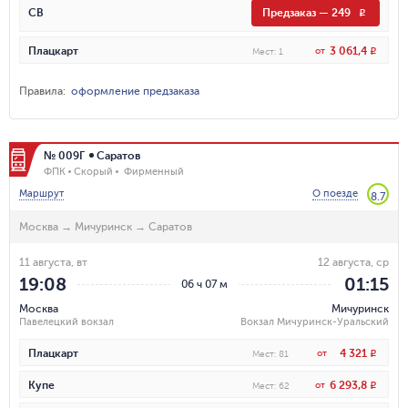
СВ
Предзаказ
—
249
R
3 061,4
Плацкарт
от
R
Мест
:
1
Правила
:
оформление предзаказа
№ 009Г
Саратов
ФПК
Скорый
Фирменный
Маршрут
О поезде
8.7
Москва
→
Мичуринск
→
Саратов
11 августа, вт
12 августа, ср
19:08
01:15
06 ч 07 м
Москва
Мичуринск
Павелецкий вокзал
Вокзал Мичуринск-Уральский
4 321
Плацкарт
от
R
Мест
:
81
6 293,8
Купе
от
R
Мест
:
62