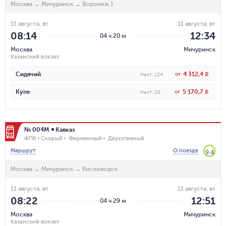
Москва
→
Мичуринск
→
Воронеж 1
11 августа, вт
11 августа, вт
08:14
12:34
04 ч 20 м
Москва
Мичуринск
Казанский вокзал
4 312,4
Сидячий
от
R
Мест
:
124
5 170,7
Купе
от
R
Мест
:
28
№ 004М
Кавказ
ФПК
Скорый
Фирменный
Двухэтажный
Маршрут
О поезде
9.4
Москва
→
Мичуринск
→
Кисловодск
11 августа, вт
11 августа, вт
08:22
12:51
04 ч 29 м
Москва
Мичуринск
Казанский вокзал