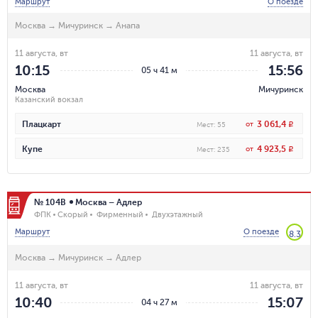
Маршрут
О поезде
Москва
→
Мичуринск
→
Анапа
11 августа, вт
11 августа, вт
10:15
15:56
05 ч 41 м
Москва
Мичуринск
Казанский вокзал
3 061,4
Плацкарт
от
R
Мест
:
55
4 923,5
Купе
от
R
Мест
:
235
№ 104В
Москва – Адлер
ФПК
Скорый
Фирменный
Двухэтажный
Маршрут
О поезде
8.3
Москва
→
Мичуринск
→
Адлер
11 августа, вт
11 августа, вт
10:40
15:07
04 ч 27 м