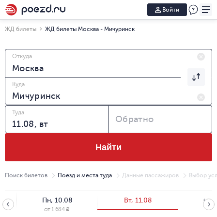
Войти
ЖД билеты
ЖД билеты Москва - Мичуринск
Откуда
Куда
Туда
Обратно
Найти
Поиск билетов
Поезд и места туда
Данные пассажиров
Выбор усл
Пн, 10.08
Вт, 11.08
Ср, 
от
1 684
от
1
R