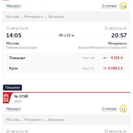
Маршрут
О поезде
7.4
Москва
→
Мичуринск
→
Балаково
11 августа, вт
11 августа, вт
14:05
20:57
06 ч 52 м
Москва
Мичуринск
Павелецкий вокзал
Вокзал Мичуринск-Уральский
4 321
Плацкарт
от
R
Мест
:
99
6 199,1
Купе
от
R
Мест
:
51
Предзаказ
№ 379Й
ФПК
Маршрут
О поезде
7.1
Москва
→
Мичуринск
→
Камышин
11 августа, вт
11 августа, вт