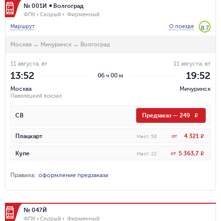
№ 001И
Волгоград
ФПК
Скорый
Фирменный
Маршрут
О поезде
8.7
Москва
→
Мичуринск
→
Волгоград
11 августа, вт
11 августа, вт
13:52
19:52
06 ч 00 м
Москва
Мичуринск
Павелецкий вокзал
СВ
Предзаказ
—
249
R
4 321
Плацкарт
от
R
Мест
:
58
5 363,7
Купе
от
R
Мест
:
22
Правила
:
оформление предзаказа
№ 047Й
ФПК
Скорый
Фирменный