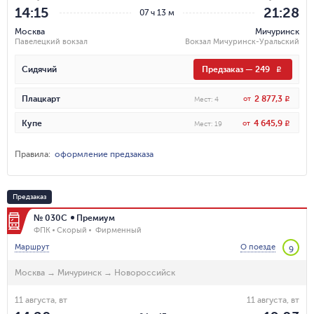
14:15
21:28
07 ч 13 м
Москва
Мичуринск
Павелецкий вокзал
Вокзал Мичуринск-Уральский
Сидячий
Предзаказ
—
249
R
2 877,3
Плацкарт
от
R
Мест
:
4
4 645,9
Купе
от
R
Мест
:
19
Правила
:
оформление предзаказа
Предзаказ
№ 030С
Премиум
ФПК
Скорый
Фирменный
Маршрут
О поезде
9
Москва
→
Мичуринск
→
Новороссийск
11 августа, вт
11 августа, вт