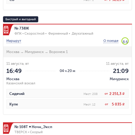
Быстрый и выгодный
№ 738Ж
ФПК
Скоростной
Фирменный
Двухэтажный
Маршрут
О поезде
8.6
Москва
→
Мичуринск
→
Воронеж 1
11 августа, вт
11 августа, вт
16:49
21:09
04 ч 20 м
Москва
Мичуринск
Казанский вокзал
2 251,3
Сидячий
от
R
Мест
:
208
5 035
Купе
от
R
Мест
:
12
№ 108Т
Ночн_Эксп
ТВЕРСК
Скорый