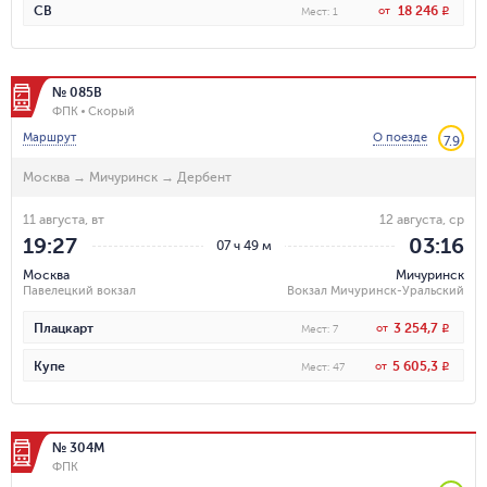
18 246
СВ
от
R
Мест
:
1
№ 085В
ФПК
Скорый
Маршрут
О поезде
7.9
Москва
→
Мичуринск
→
Дербент
11 августа, вт
12 августа, ср
19:27
03:16
07 ч 49 м
Москва
Мичуринск
Павелецкий вокзал
Вокзал Мичуринск-Уральский
3 254,7
Плацкарт
от
R
Мест
:
7
5 605,3
Купе
от
R
Мест
:
47
№ 304М
ФПК