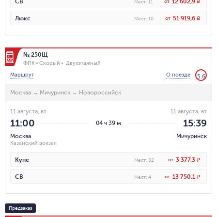
12 602,9
СВ
от
R
Мест
:
11
51 919,6
Люкс
от
R
Мест
:
10
№ 250Щ
ФПК
Скорый
Двухэтажный
Маршрут
О поезде
5.6
Москва
→
Мичуринск
→
Новороссийск
11 августа, вт
11 августа, вт
11:00
15:39
04 ч 39 м
Москва
Мичуринск
Казанский вокзал
3 377,3
Купе
от
R
Мест
:
82
13 750,1
СВ
от
R
Мест
:
4
Предзаказ