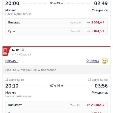
20:00
02:49
06 ч 49 м
Москва
Мичуринск
Павелецкий вокзал
3 061,4
Плацкарт
от
R
Мест
:
194
5 841,5
Купе
от
R
Мест
:
87
№ 015Й
ФПК
Скорый
Маршрут
О поезде
7.3
Москва
→
Мичуринск
→
Волгоград
11 августа, вт
12 августа, ср
20:10
03:56
07 ч 46 м
Москва
Мичуринск
Павелецкий вокзал
2 950,5
Плацкарт
от
R
Мест
:
87