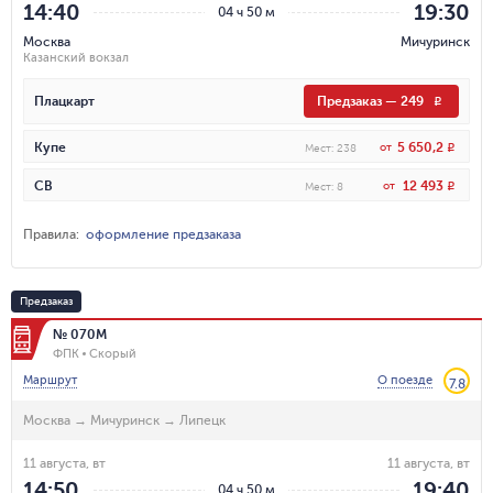
14:40
19:30
04 ч 50 м
Москва
Мичуринск
Казанский вокзал
Плацкарт
Предзаказ
—
249
R
5 650,2
Купе
от
R
Мест
:
238
12 493
СВ
от
R
Мест
:
8
Правила
:
оформление предзаказа
Предзаказ
№ 070М
ФПК
Скорый
Маршрут
О поезде
7.8
Москва
→
Мичуринск
→
Липецк
11 августа, вт
11 августа, вт
14:50
19:40
04 ч 50 м