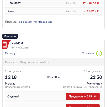
2 877,3
Плацкарт
от
R
Мест
:
15
3 472,9
Купе
от
R
Мест
:
18
Правила
:
оформление предзаказа
Предзаказ
№ 045М
ФПК
Скорый
Маршрут
О поезде
8
Москва
→
Мичуринск
→
Тамбов
11 августа, вт
11 августа, вт
16:18
21:38
05 ч 20 м
Москва
Мичуринск
Павелецкий вокзал
Вокзал Мичуринск-Уральский
Сидячий
Предзаказ
—
249
R