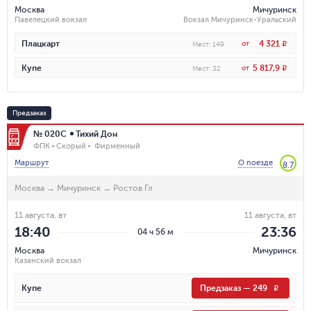
Москва
Мичуринск
Павелецкий вокзал
Вокзал Мичуринск-Уральский
4 321
Плацкарт
от
R
Мест
:
149
5 817,9
Купе
от
R
Мест
:
32
Предзаказ
№ 020С
Тихий Дон
ФПК
Скорый
Фирменный
Маршрут
О поезде
8.7
Москва
→
Мичуринск
→
Ростов Гл
11 августа, вт
11 августа, вт
18:40
23:36
04 ч 56 м
Москва
Мичуринск
Казанский вокзал
Купе
Предзаказ
—
249
R