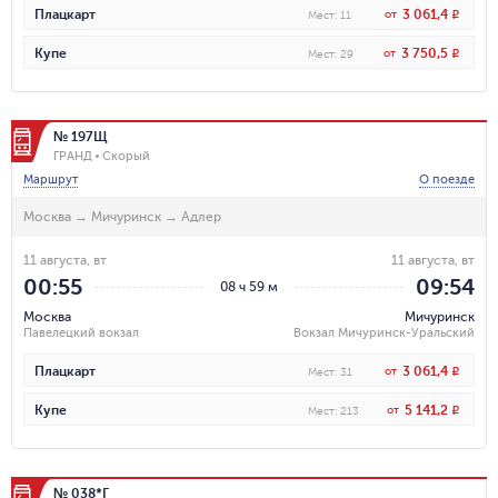
3 061,4
Плацкарт
от
R
Мест
:
11
3 750,5
Купе
от
R
Мест
:
29
№ 197Щ
ГРАНД
Скорый
Маршрут
О поезде
Москва
→
Мичуринск
→
Адлер
11 августа, вт
11 августа, вт
00:55
09:54
08 ч 59 м
Москва
Мичуринск
Павелецкий вокзал
Вокзал Мичуринск-Уральский
3 061,4
Плацкарт
от
R
Мест
:
31
5 141,2
Купе
от
R
Мест
:
213
№ 038*Г