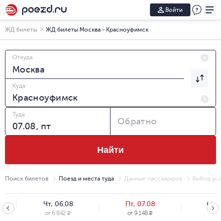
Войти
ЖД билеты
ЖД билеты Москва - Красноуфимск
Откуда
Куда
Туда
Обратно
Найти
Поиск билетов
Поезд и места туда
Данные пассажиров
Выбор усл
Чт, 06.08
Пт, 07.08
Сб, 
от
6 842
от
9 148
от
6
R
R