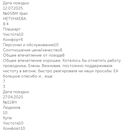
Дата поездки:
12.07.2025
№056М Урал
НЕТУНАЕВА
8.4
Плацкарт
Чистота
10
Комфорт
6
Персонал и обслуживание
10
Соотношение цена/качество
8
Общее впечатление от поезда
8
Общее впечатление хорошее. Хотелось бы отметить работу
проводника, Елены. Вежливая, постоянно поддерживала
чистоту в вагоне, быстро реагировала на наши просьбы. Ей
большое спасибо и...
еще
7
3
Дата поездки:
27.04.2025
№118Н
Людмила
10
Купе
Чистота
10
Комфорт
10