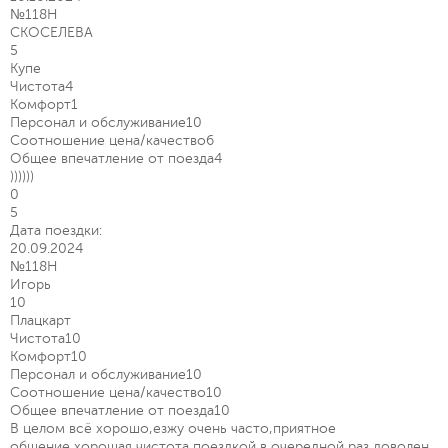
№118Н
СКОСЕЛЕВА
5
Купе
Чистота
4
Комфорт
1
Персонал и обслуживание
10
Соотношение цена/качество
6
Общее впечатление от поезда
4
))))))
0
5
Дата поездки:
20.09.2024
№118Н
Игорь
10
Плацкарт
Чистота
10
Комфорт
10
Персонал и обслуживание
10
Соотношение цена/качество
10
Общее впечатление от поезда
10
В целом всё хорошо,езжу очень часто,приятное
общение,хорошая чистота,поездкой в очередной раз доволен.