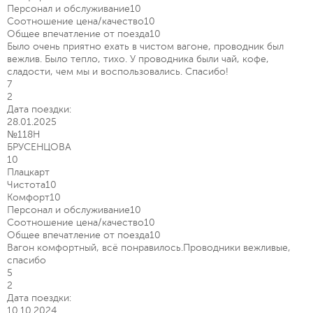
Персонал и обслуживание
10
Соотношение цена/качество
10
Общее впечатление от поезда
10
Было очень приятно ехать в чистом вагоне, проводник был
вежлив. Было тепло, тихо. У проводника были чай, кофе,
сладости, чем мы и воспользовались. Спасибо!
7
2
Дата поездки:
28.01.2025
№118Н
БРУСЕНЦОВА
10
Плацкарт
Чистота
10
Комфорт
10
Персонал и обслуживание
10
Соотношение цена/качество
10
Общее впечатление от поезда
10
Вагон комфортный, всё понравилось.Проводники вежливые,
спасибо
5
2
Дата поездки:
10.10.2024