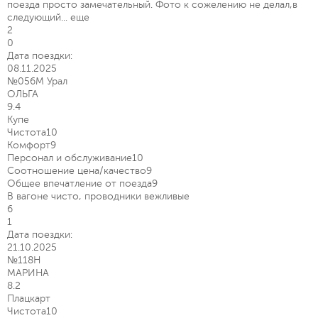
поезда просто замечательный. Фото к сожелению не делал,в
следующий...
еще
2
0
Дата поездки:
08.11.2025
№056М Урал
ОЛЬГА
9.4
Купе
Чистота
10
Комфорт
9
Персонал и обслуживание
10
Соотношение цена/качество
9
Общее впечатление от поезда
9
В вагоне чисто, проводники вежливые
6
1
Дата поездки:
21.10.2025
№118Н
МАРИНА
8.2
Плацкарт
Чистота
10