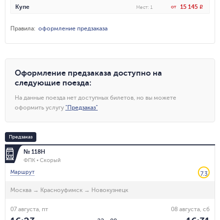
15 145
Купе
от
R
Мест
:
1
Правила
:
оформление предзаказа
Оформление предзаказа доступно на
следующие поезда
:
На данные поезда нет доступных билетов, но вы можете
оформить услугу
"
Предзаказ
"
Предзаказ
№ 118Н
ФПК
Скорый
Маршрут
7.3
Москва
→
Красноуфимск
→
Новокузнецк
07 августа, пт
08 августа, сб