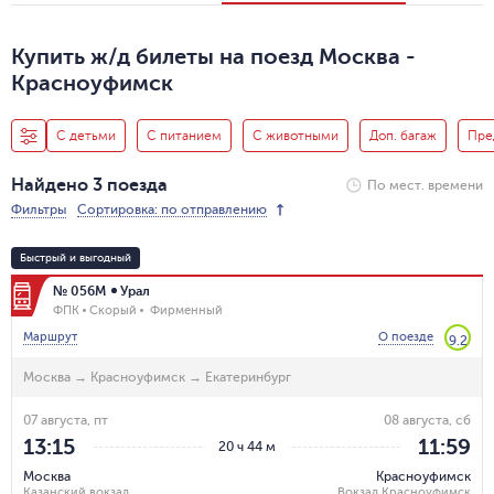
Купить ж/д билеты на поезд Москва -
Красноуфимск
С детьми
С питанием
С животными
Доп. багаж
Пре
Найдено 3 поезда
По мест. времени
Фильтры
Сортировка: по отправлению
Быстрый и выгодный
№ 056М
Урал
ФПК
Скорый
Фирменный
Маршрут
О поезде
9.2
Москва
→
Красноуфимск
→
Екатеринбург
07 августа, пт
08 августа, сб
13:15
11:59
20 ч 44 м
Москва
Красноуфимск
Казанский вокзал
Вокзал Красноуфимск