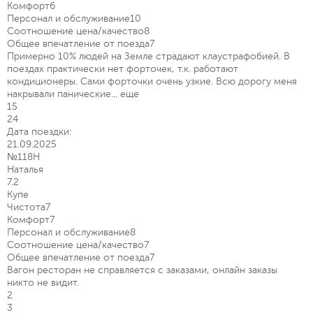
Комфорт
6
Персонал и обслуживание
10
Соотношение цена/качество
8
Общее впечатление от поезда
7
Примерно 10% людей на Земле страдают клаустрафобией. В
поездах практически нет форточек, т.к. работают
кондиционеры. Сами форточки очень узкие. Всю дорогу меня
накрывали панические...
еще
15
24
Дата поездки:
21.09.2025
№118Н
Наталья
7.2
Купе
Чистота
7
Комфорт
7
Персонал и обслуживание
8
Соотношение цена/качество
7
Общее впечатление от поезда
7
Вагон ресторан не справляется с заказами, онлайн заказы
никто не видит.
2
3