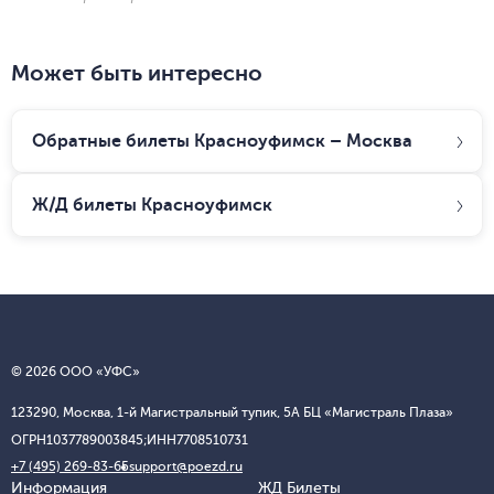
Может быть интересно
Обратные билеты Красноуфимск – Москва
Ж/Д билеты
Красноуфимск
© 2026 ООО «УФС»
123290, Москва, 1-й Магистральный тупик, 5А БЦ «Магистраль Плаза»
ОГРН
1037789003845;
ИНН
7708510731
+7 (495) 269-83-65
support@poezd.ru
Информация
ЖД Билеты