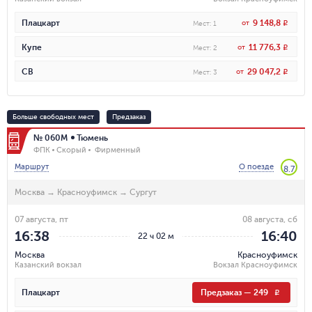
9 148,8
Плацкарт
от
R
Мест
:
1
11 776,3
Купе
от
R
Мест
:
2
29 047,2
СВ
от
R
Мест
:
3
Больше свободных мест
Предзаказ
№ 060М
Тюмень
ФПК
Скорый
Фирменный
Маршрут
О поезде
8.7
Москва
→
Красноуфимск
→
Сургут
07 августа, пт
08 августа, сб
16:38
16:40
22 ч 02 м
Москва
Красноуфимск
Казанский вокзал
Вокзал Красноуфимск
Плацкарт
Предзаказ
—
249
R