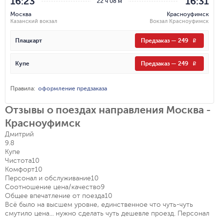
16:23
16:31
22 ч 08 м
Москва
Красноуфимск
Казанский вокзал
Вокзал Красноуфимск
Плацкарт
Предзаказ
—
249
R
Купе
Предзаказ
—
249
R
Правила
:
оформление предзаказа
Отзывы о поездах направления Москва -
Красноуфимск
Дмитрий
9.8
Купе
Чистота
10
Комфорт
10
Персонал и обслуживание
10
Соотношение цена/качество
9
Общее впечатление от поезда
10
Всё было на высшем уровне, единственное что чуть-чуть
смутило цена... нужно сделать чуть дешевле проезд. Персонал