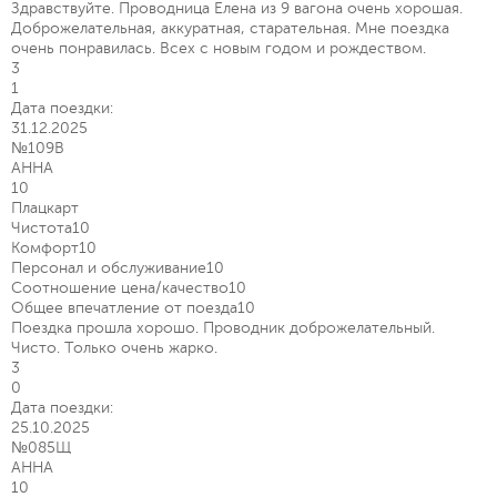
Здравствуйте. Проводница Елена из 9 вагона очень хорошая.
Доброжелательная, аккуратная, старательная. Мне поездка
очень понравилась. Всех с новым годом и рождеством.
3
1
Дата поездки:
31.12.2025
№109В
АННА
10
Плацкарт
Чистота
10
Комфорт
10
Персонал и обслуживание
10
Соотношение цена/качество
10
Общее впечатление от поезда
10
Поездка прошла хорошо. Проводник доброжелательный.
Чисто. Только очень жарко.
3
0
Дата поездки:
25.10.2025
№085Щ
АННА
10