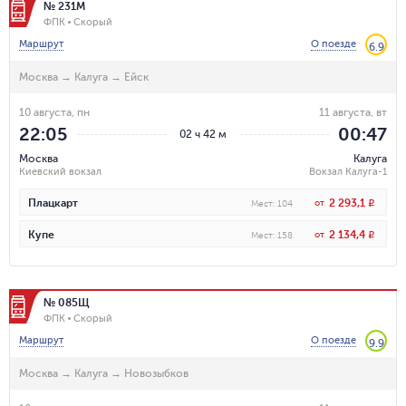
№ 231М
ФПК
Скорый
Маршрут
О поезде
6.9
Москва
→
Калуга
→
Ейск
10 августа, пн
11 августа, вт
22:05
00:47
02 ч 42 м
Москва
Калуга
Киевский вокзал
Вокзал Калуга-1
2 293,1
Плацкарт
от
R
Мест
:
104
2 134,4
Купе
от
R
Мест
:
158
№ 085Щ
ФПК
Скорый
Маршрут
О поезде
9.9
Москва
→
Калуга
→
Новозыбков