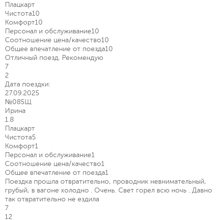
Плацкарт
Чистота
10
Комфорт
10
Персонал и обслуживание
10
Соотношение цена/качество
10
Общее впечатление от поезда
10
Отличный поезд. Рекомендую
7
2
Дата поездки:
27.09.2025
№085Щ
Ирина
1.8
Плацкарт
Чистота
5
Комфорт
1
Персонал и обслуживание
1
Соотношение цена/качество
1
Общее впечатление от поезда
1
Поездка прошла отвратительно, проводник невнимательный,
грубый, в вагоне холодно . Очень. Свет горел всю ночь . Давно
так отвратительно не ездила
7
12