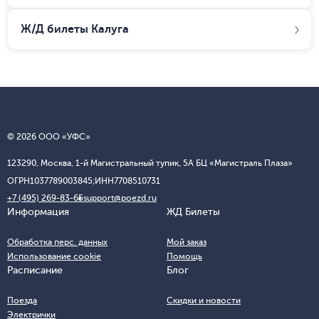
Ж/Д билеты
Калуга
© 2026 ООО «УФС»
123290, Москва, 1-й Магистральный тупик, 5А БЦ «Магистраль Плаза»
ОГРН
1037789003845;
ИНН
7708510731
+7 (495) 269-83-65
support@poezd.ru
Информация
ЖД Билеты
Обработка перс. данных
Мой заказ
Использование cookie
Помощь
Расписание
Блог
Поезда
Скидки и новости
Электрички