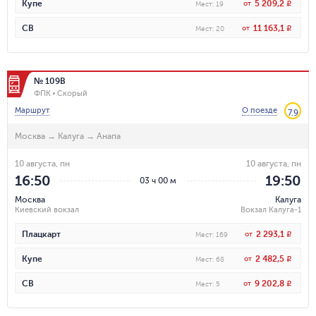
5 209,2
Купе
от
R
Мест
:
19
11 163,1
СВ
от
R
Мест
:
20
№ 109В
ФПК
Скорый
Маршрут
О поезде
7.9
Москва
→
Калуга
→
Анапа
10 августа, пн
10 августа, пн
16:50
19:50
03 ч 00 м
Москва
Калуга
Киевский вокзал
Вокзал Калуга-1
2 293,1
Плацкарт
от
R
Мест
:
169
2 482,5
Купе
от
R
Мест
:
68
9 202,8
СВ
от
R
Мест
:
5