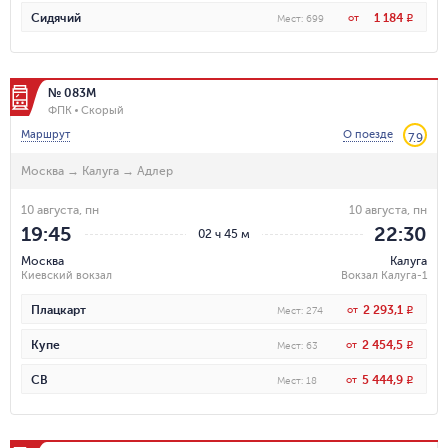
1 184
Сидячий
от
R
Мест
:
699
№ 083М
ФПК
Скорый
Маршрут
О поезде
7.9
Москва
→
Калуга
→
Адлер
10 августа, пн
10 августа, пн
19:45
22:30
02 ч 45 м
Москва
Калуга
Киевский вокзал
Вокзал Калуга-1
2 293,1
Плацкарт
от
R
Мест
:
274
2 454,5
Купе
от
R
Мест
:
63
5 444,9
СВ
от
R
Мест
:
18