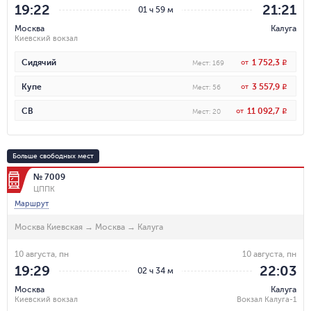
19:22
21:21
01 ч 59 м
Москва
Калуга
Киевский вокзал
1 752,3
Сидячий
от
R
Мест
:
169
3 557,9
Купе
от
R
Мест
:
56
11 092,7
СВ
от
R
Мест
:
20
Больше свободных мест
№ 7009
ЦППК
Маршрут
Москва Киевская
→
Москва
→
Калуга
10 августа, пн
10 августа, пн
19:29
22:03
02 ч 34 м
Москва
Калуга
Киевский вокзал
Вокзал Калуга-1