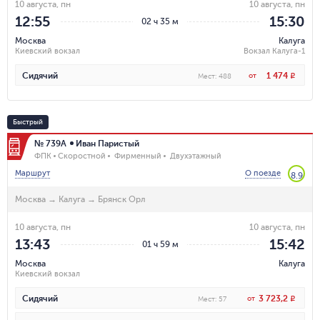
10 августа, пн
10 августа, пн
12:55
15:30
02 ч 35 м
Москва
Калуга
Киевский вокзал
Вокзал Калуга-1
1 474
Сидячий
от
R
Мест
:
488
Быстрый
№ 739А
Иван Паристый
ФПК
Скоростной
Фирменный
Двухэтажный
Маршрут
О поезде
8.9
Москва
→
Калуга
→
Брянск Орл
10 августа, пн
10 августа, пн
13:43
15:42
01 ч 59 м
Москва
Калуга
Киевский вокзал
3 723,2
Сидячий
от
R
Мест
:
57