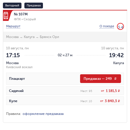
Выгодный
Предзаказ
№ 107М
ФПК
Скорый
Маршрут
О поезде
5.4
Москва
→
Калуга
→
Брянск Орл
10 августа, пн
10 августа, пн
17:15
19:42
02 ч 27 м
Москва
Калуга
Киевский вокзал
Плацкарт
Предзаказ
—
249
R
1 181,5
Сидячий
от
R
Мест
:
95
3 840,3
Купе
от
R
Мест
:
10
Правила
:
оформление предзаказа