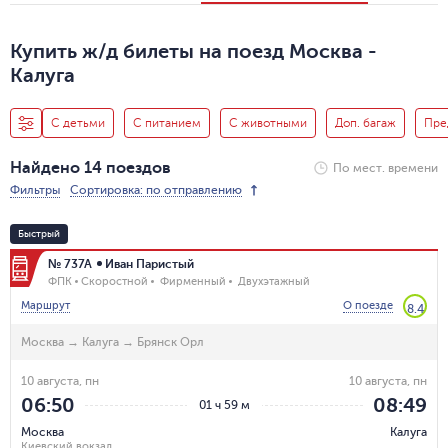
Купить ж/д билеты на поезд Москва -
Калуга
С детьми
С питанием
С животными
Доп. багаж
Пре
Найдено 14 поездов
По мест. времени
Фильтры
Сортировка: по отправлению
Быстрый
№ 737А
Иван Паристый
ФПК
Скоростной
Фирменный
Двухэтажный
Маршрут
О поезде
8.4
Москва
→
Калуга
→
Брянск Орл
10 августа, пн
10 августа, пн
06:50
08:49
01 ч 59 м
Москва
Калуга
Киевский вокзал