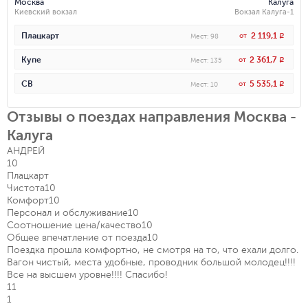
Москва
Калуга
Киевский вокзал
Вокзал Калуга-1
2 119,1
Плацкарт
от
R
Мест
:
98
2 361,7
Купе
от
R
Мест
:
135
5 535,1
СВ
от
R
Мест
:
10
Отзывы о поездах направления Москва -
Калуга
АНДРЕЙ
10
Плацкарт
Чистота
10
Комфорт
10
Персонал и обслуживание
10
Соотношение цена/качество
10
Общее впечатление от поезда
10
Поездка прошла комфортно, не смотря на то, что ехали долго.
Вагон чистый, места удобные, проводник большой молодец!!!!
Все на высшем уровне!!!! Спасибо!
11
1