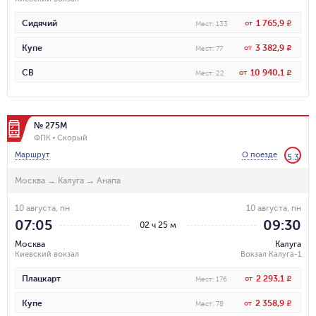
1 765,9
Сидячий
от
R
Мест
:
133
3 382,9
Купе
от
R
Мест
:
77
10 940,1
СВ
от
R
Мест
:
22
№ 275М
ФПК
Скорый
Маршрут
О поезде
5.3
Москва
→
Калуга
→
Анапа
10 августа, пн
10 августа, пн
07:05
09:30
02 ч 25 м
Москва
Калуга
Киевский вокзал
Вокзал Калуга-1
2 293,1
Плацкарт
от
R
Мест
:
176
2 358,9
Купе
от
R
Мест
:
78