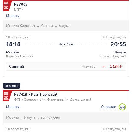
№ 7007
ЦППК
Маршрут
Москва Киевская
→
Москва
→
Калуга
10 августа, пн
10 августа, пн
18:18
20:55
02 ч 37 м
Москва
Калуга
Киевский вокзал
Вокзал Калуга-1
1 184
Сидячий
от
R
Мест
:
578
Быстрый
№ 741В
Иван Паристый
ФПК
Скоростной
Фирменный
Двухэтажный
Маршрут
О поезде
9.4
Москва
→
Калуга
→
Брянск Орл
10 августа, пн
10 августа, пн