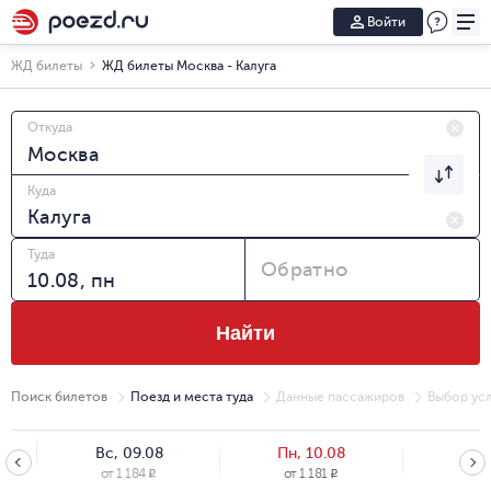
Войти
ЖД билеты
ЖД билеты Москва - Калуга
Откуда
Куда
Туда
Обратно
Найти
Поиск билетов
Поезд и места туда
Данные пассажиров
Выбор усл
Вс, 09.08
Пн, 10.08
Вт, 
от
1 184
от
1 181
от
1
R
R