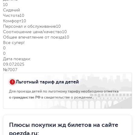
10
Сидячий
Чистота
10
Комфорт
10
Персонал и обслуживание
10
Соотношение цена/качество
10
Общее впечатление от поезда
10
Все супер!
0
0
Дата поездки:
09.07.2025
№7007
Льготный тариф для детей
Для проезда детей по льготному тарифу необходима
отметка
о гражданстве РФ
в свидетельстве о рождении.
Плюсы покупки жд билетов на сайте
poezda.ru
: