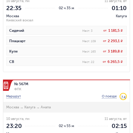
10 августа, пн
11 августа, вт
22:35
01:10
02 ч 35 м
Москва
Калуга
Киевский вокзал
1 181,5
Сидячий
от
R
Мест
:
3
2 293,1
Плацкарт
от
R
Мест
:
109
3 189,8
Купе
от
R
Мест
:
165
6 265,5
СВ
от
R
Мест
:
22
№ 567М
ФПК
Маршрут
О поезде
7.4
Москва
→
Калуга
→
Анапа
10 августа, пн
11 августа, вт
23:20
02:15
02 ч 55 м