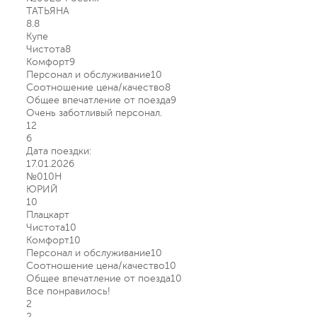
ТАТЬЯНА
8.8
Купе
Чистота
8
Комфорт
9
Персонал и обслуживание
10
Соотношение цена/качество
8
Общее впечатление от поезда
9
Очень заботливый персонал.
12
6
Дата поездки:
17.01.2026
№010Н
ЮРИЙ
10
Плацкарт
Чистота
10
Комфорт
10
Персонал и обслуживание
10
Соотношение цена/качество
10
Общее впечатление от поезда
10
Все понравилось!
2
2