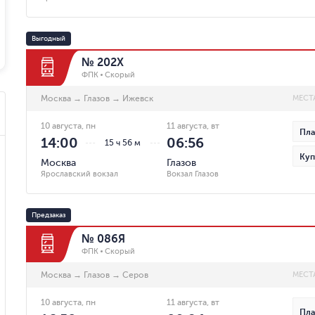
Выгодный
№ 202Х
ФПК
Скорый
Москва
→
Глазов
→
Ижевск
МЕСТ
10 августа, пн
11 августа, вт
Пла
14:00
06:56
15 ч 56 м
Куп
Москва
Глазов
Ярославский вокзал
Вокзал Глазов
Предзаказ
№ 086Я
ФПК
Скорый
Москва
→
Глазов
→
Серов
МЕСТ
10 августа, пн
11 августа, вт
Пла