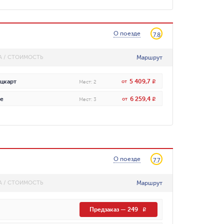
О поезде
7.8
Маршрут
А / СТОИМОСТЬ
5 409,7
цкарт
от
R
Мест
:
2
6 259,4
е
от
R
Мест
:
3
О поезде
7.7
Маршрут
А / СТОИМОСТЬ
Предзаказ
—
249
R