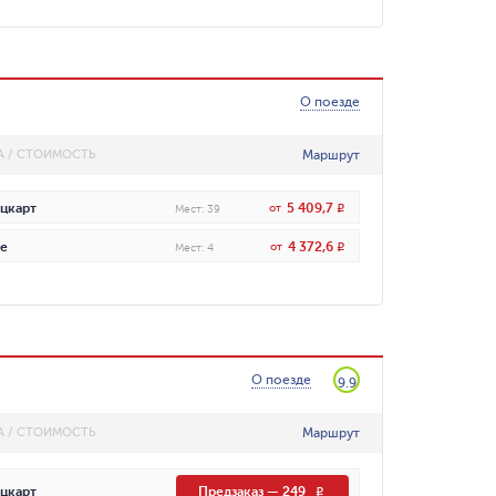
О поезде
Маршрут
А / СТОИМОСТЬ
5 409,7
цкарт
от
R
Мест
:
39
4 372,6
е
от
R
Мест
:
4
О поезде
9.9
Маршрут
А / СТОИМОСТЬ
цкарт
Предзаказ
—
249
R