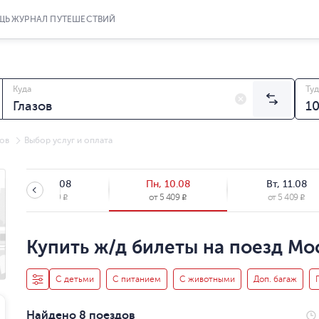
ЩЬ
ЖУРНАЛ ПУТЕШЕСТВИЙ
Куда
Туд
ов
Выбор услуг и оплата
Вс, 09.08
Пн, 10.08
Вт, 11.08
от
5 409
от
5 409
от
5 409
R
R
R
Купить ж/д билеты на поезд Мос
С детьми
С питанием
С животными
Доп. багаж
Найдено 8 поездов