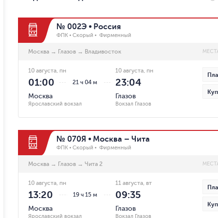
№ 002Э
Россия
ФПК
Скорый
Фирменный
Москва
→
Глазов
→
Владивосток
МЕСТ
10 августа, пн
10 августа, пн
Пла
01:00
23:04
21 ч 04 м
Куп
Москва
Глазов
Ярославский вокзал
Вокзал Глазов
№ 070Я
Москва – Чита
ФПК
Скорый
Фирменный
Москва
→
Глазов
→
Чита 2
МЕСТ
10 августа, пн
11 августа, вт
Пла
13:20
09:35
19 ч 15 м
Куп
Москва
Глазов
Ярославский вокзал
Вокзал Глазов