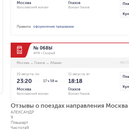
Москва
Глазов
Пла
Ярославский вокзал
Вокзал Глазов
Куп
Правила
:
оформление предзаказа
№ 068Ы
ФПК
Скорый
Москва
→
Глазов
→
Абакан
МЕСТ
10 августа, пн
11 августа, вт
Пла
23:20
18:18
17 ч 58 м
Куп
Москва
Глазов
Ярославский вокзал
Вокзал Глазов
Отзывы о поездах направления Москва 
АЛЕКСАНДР
9
Плацкарт
Чистота
9