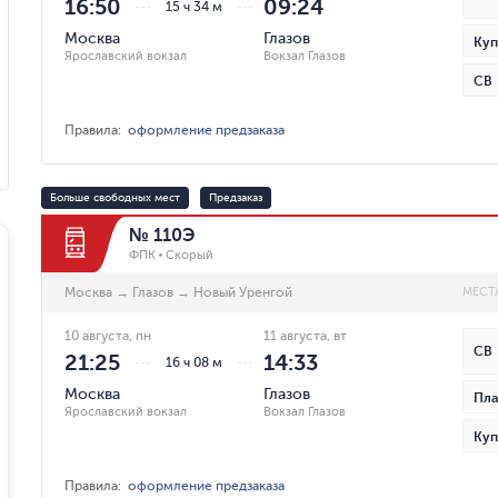
16:50
09:24
15 ч 34 м
Москва
Глазов
Куп
Ярославский вокзал
Вокзал Глазов
СВ
Правила
:
оформление предзаказа
Больше свободных мест
Предзаказ
№ 110Э
ФПК
Скорый
Москва
→
Глазов
→
Новый Уренгой
МЕСТ
10 августа, пн
11 августа, вт
СВ
21:25
14:33
16 ч 08 м
Москва
Глазов
Пла
Ярославский вокзал
Вокзал Глазов
Куп
Правила
:
оформление предзаказа