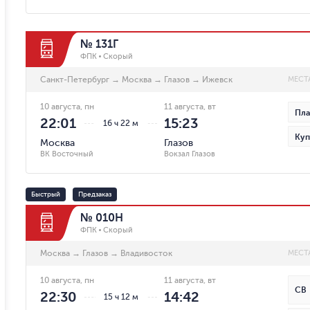
№ 131Г
ФПК
Скорый
Санкт-Петербург
→
Москва
→
Глазов
→
Ижевск
МЕСТ
10 августа, пн
11 августа, вт
Пла
22:01
15:23
16 ч 22 м
Куп
Москва
Глазов
ВК Восточный
Вокзал Глазов
Быстрый
Предзаказ
№ 010Н
ФПК
Скорый
Москва
→
Глазов
→
Владивосток
МЕСТ
10 августа, пн
11 августа, вт
СВ
22:30
14:42
15 ч 12 м