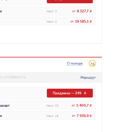
8 327,7
е
от
R
Мест
:
3
19 585,1
от
R
Мест
:
2
О поезде
7.6
Маршрут
А / СТОИМОСТЬ
Предзаказ
—
249
R
5 409,7
цкарт
от
R
Мест
:
33
7 936,9
е
от
R
Мест
:
19