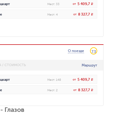
5 409,7
цкарт
от
R
Мест
:
33
8 327,7
е
от
R
Мест
:
4
О поезде
7.3
Маршрут
А / СТОИМОСТЬ
5 409,7
цкарт
от
R
Мест
:
148
8 327,7
е
от
R
Мест
:
2
- Глазов