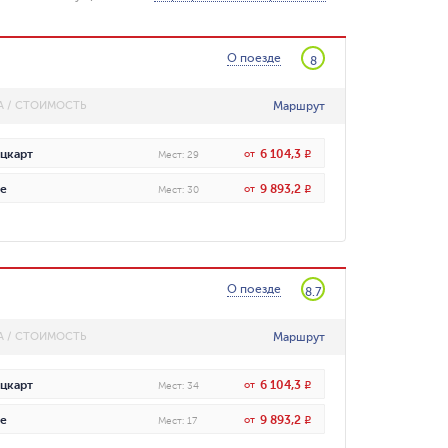
О поезде
8
Маршрут
А / СТОИМОСТЬ
6 104,3
цкарт
от
R
Мест
:
29
9 893,2
е
от
R
Мест
:
30
О поезде
8.7
Маршрут
А / СТОИМОСТЬ
6 104,3
цкарт
от
R
Мест
:
34
9 893,2
е
от
R
Мест
:
17