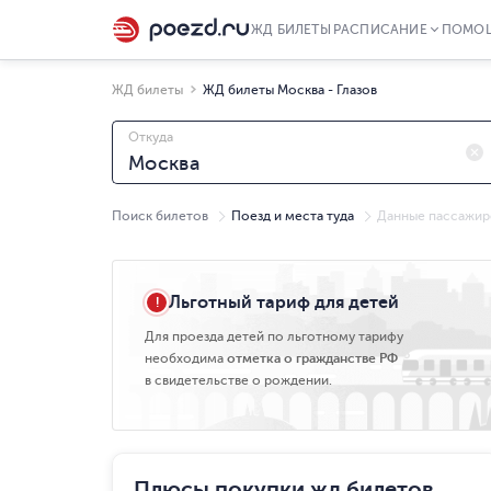
ЖД БИЛЕТЫ
РАСПИСАНИЕ
ПОМО
ЖД билеты
ЖД билеты Москва - Глазов
Откуда
Поиск билетов
Поезд и места туда
Данные пассажир
Сб, 08.08
Льготный тариф для детей
Для проезда детей по льготному тарифу
необходима
отметка о гражданстве РФ
в свидетельстве о рождении.
Плюсы покупки жд билетов