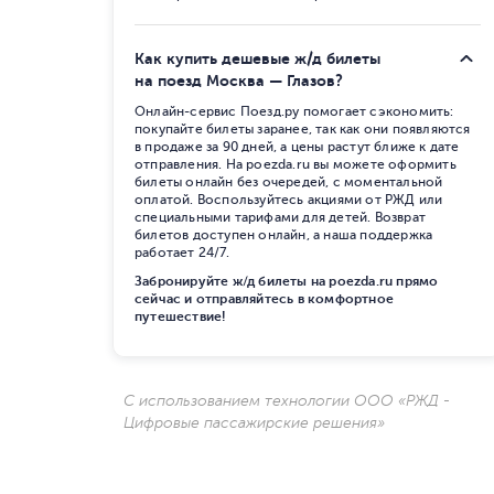
Как купить дешевые ж/д билеты
на поезд Москва — Глазов?
Онлайн-сервис Поезд.ру помогает сэкономить:
покупайте билеты заранее, так как они появляются
в продаже за 90 дней, а цены растут ближе к дате
отправления. На poezda.ru вы можете оформить
билеты онлайн без очередей, с моментальной
оплатой. Воспользуйтесь акциями от РЖД или
специальными тарифами для детей. Возврат
билетов доступен онлайн, а наша поддержка
работает 24/7.
Забронируйте ж/д билеты на poezda.ru прямо
сейчас и отправляйтесь в комфортное
путешествие!
С использованием технологии ООО «РЖД -
Цифровые пассажирские решения»