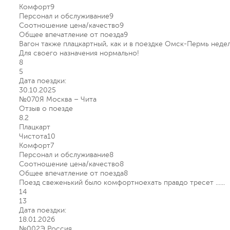
Комфорт
9
Персонал и обслуживание
9
Соотношение цена/качество
9
Общее впечатление от поезда
9
Вагон также плацкартный, как и в поездке Омск-Пермь недел
Для своего назначения нормально!
8
5
Дата поездки:
30.10.2025
№070Я Москва – Чита
Отзыв о поезде
8.2
Плацкарт
Чистота
10
Комфорт
7
Персонал и обслуживание
8
Соотношение цена/качество
8
Общее впечатление от поезда
8
Поезд свеженький было комфортноехать правдо тресет ......
14
13
Дата поездки:
18.01.2026
№002Э Россия