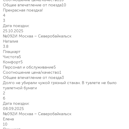
Общее впечатление от поезда
10
Прекрасная поездка!
4
3
Дата поездки:
25.10.2025
№092И Москва – Северобайкальск
Наталия
3.8
Плацкарт
Чистота
5
Комфорт
5
Персонал и обслуживание
5
Соотношение цена/качество
1
Общее впечатление от поезда
3
Долго не убирали чужой грязный стакан. В туалете не было
туалетной бумаги
2
6
Дата поездки:
08.09.2025
№092И Москва – Северобайкальск
Елена
10