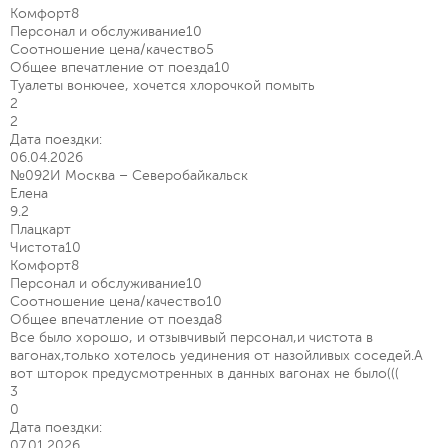
Комфорт
8
Персонал и обслуживание
10
Соотношение цена/качество
5
Общее впечатление от поезда
10
Туалеты вонючее, хочется хлорочкой помыть
2
2
Дата поездки:
06.04.2026
№092И Москва – Северобайкальск
Елена
9.2
Плацкарт
Чистота
10
Комфорт
8
Персонал и обслуживание
10
Соотношение цена/качество
10
Общее впечатление от поезда
8
Все было хорошо, и отзывчивый персонал,и чистота в
вагонах,только хотелось уединения от назойливых соседей.А
вот шторок предусмотренных в данных вагонах не было(((
3
0
Дата поездки:
07.01.2026