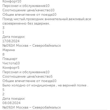
Комфорт
10
Персонал и обслуживание
10
Соотношение цена/качество
10
Общее впечатление от поезда
10
Поезд чистый,проводник внимательный,вежливый,все
своевременно без задержек.
3
1
Дата поездки:
17.08.2024
№092И Москва – Северобайкальск
Марина
8
Плацкарт
Чистота
10
Комфорт
5
Персонал и обслуживание
10
Соотношение цена/качество
5
Общее впечатление от поезда
10
Было холодно от кондиционера , на верхней полке .
5
2
Дата поездки:
08.08.2024
№092И Москва – Северобайкальск