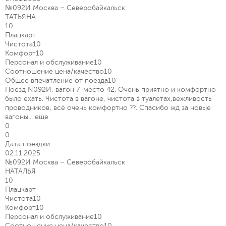
№092И Москва – Северобайкальск
ТАТЬЯНА
10
Плацкарт
Чистота
10
Комфорт
10
Персонал и обслуживание
10
Соотношение цена/качество
10
Общее впечатление от поезда
10
Поезд N092И, вагон 7, место 42. Очень приятно и комфортно
было ехать. Чистота в вагоне, чистота в туалетах,вежливость
проводников, всё очень комфортно ??. Спасибо жд за новые
вагоны...
еще
0
0
Дата поездки:
02.11.2025
№092И Москва – Северобайкальск
НАТАЛЬЯ
10
Плацкарт
Чистота
10
Комфорт
10
Персонал и обслуживание
10
Соотношение цена/качество
10