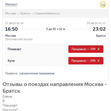
Маршрут
7.9
Москва
→
Братск
→
Северобайкальск
11 августа, вт
14 августа, пт
16:50
23:02
3 дн 01 ч 12 м
Москва
Братск
Ярославский вокзал
Плацкарт
Предзаказ
—
249
R
Купе
Предзаказ
—
249
R
Правила
:
оформление предзаказа
Отзывы о поездах направления Москва -
Братск
Елена
8
Плацкарт
Чистота
7