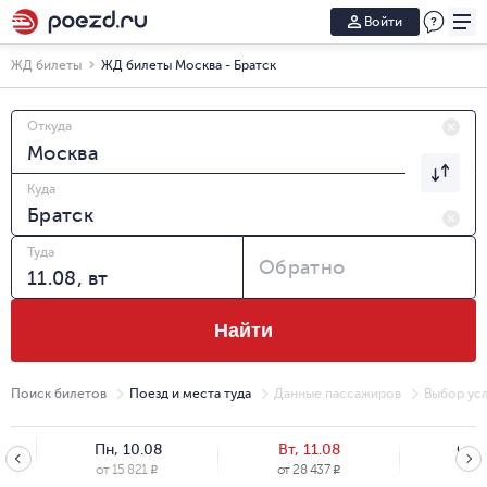
Войти
ЖД билеты
ЖД билеты Москва - Братск
Откуда
Куда
Туда
Обратно
Найти
Поиск билетов
Поезд и места туда
Данные пассажиров
Выбор усл
Пн, 10.08
Вт, 11.08
Ср, 
от
15 821
от
28 437
от
15
R
R