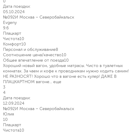
0
Дата поездки:
05.10.2024
№092И Москва – Северобайкальск
Evgeny
9.6
Плацкарт
Чистота
10
Комфорт
10
Персонал и обслуживание
8
Соотношение цена/качество
10
Общее впечатление от поезда
10
Хороший новый вагон, удобные матрасы. Чисто в туалетных
комнатах. За чаем и кофе к проводникам нужно ходить самим!
НЕ РАЗНОСЯТ! Хорошо что в вагоне есть кулер! ДАЖЕ В
ПЛАЦКАРТНОМ вагоне...
еще
3
4
Дата поездки:
12.09.2024
№092И Москва – Северобайкальск
Юлия
10
Плацкарт
Чистота
10