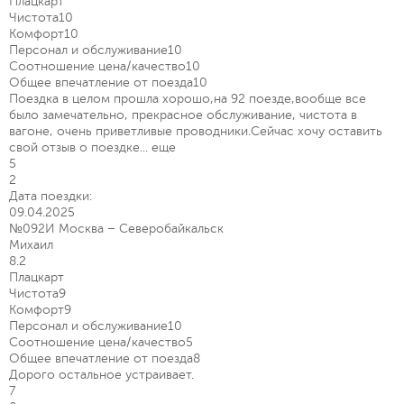
Плацкарт
Чистота
10
Комфорт
10
Персонал и обслуживание
10
Соотношение цена/качество
10
Общее впечатление от поезда
10
Поездка в целом прошла хорошо,на 92 поезде,вообще все
было замечательно, прекрасное обслуживание, чистота в
вагоне, очень приветливые проводники.Сейчас хочу оставить
свой отзыв о поездке...
еще
5
2
Дата поездки:
09.04.2025
№092И Москва – Северобайкальск
Михаил
8.2
Плацкарт
Чистота
9
Комфорт
9
Персонал и обслуживание
10
Соотношение цена/качество
5
Общее впечатление от поезда
8
Дорого остальное устраивает.
7