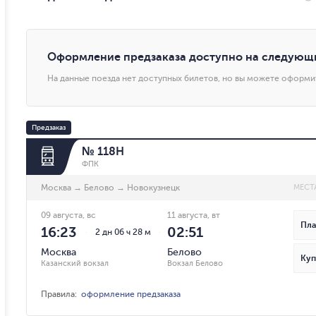
Оформление предзаказа доступно на следующ
На данные поезда нет доступных билетов, но вы можете оформи
Предзаказ
№ 118Н
ФПК
Москва
→
Белово
→
Новокузнецк
МЕСТ
09 августа, вс
11 августа, вт
Пла
16:23
02:51
2 дн 06 ч 28 м
Москва
Белово
Куп
Казанский вокзал
Вокзал Белово
Правила
:
оформление предзаказа