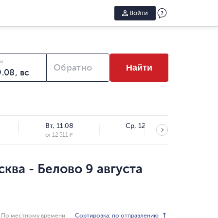
Войти
а
Обратно
Найти
Вт, 11.08
Ср, 12.08
Чт,
от
12 511
от
1
R
ква - Белово 9 августа
Сортировка: по отправлению
По местному времени