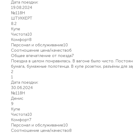
Дата поездки:
19.08.2024
№118Н
ШТУККЕРТ
8.2
Купе
Чистота
10
Комфорт
8
Персонал и обслуживание
10
Соотношение цена/качество
6
Общее впечатление от поезда
7
Поездка в целом понравилась. В вагоне было чисто. Постоянн
бумага, бумажные полотенца. В купе розетки, разъёмы для за
2
1
Дата поездки:
30.06.2024
№118Н
Денис
9
Купе
Чистота
10
Комфорт
7
Персонал и обслуживание
10
Соотношение цена/качество
8