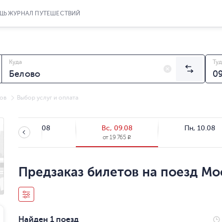
ЩЬ
ЖУРНАЛ ПУТЕШЕСТВИЙ
Куда
Туд
ов
Выбор услуг и оплата
Сб, 08.08
Вс, 09.08
Пн, 10.08
от
19 765
R
Предзаказ билетов на поезд Мос
Найден 1 поезд