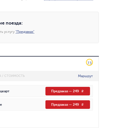
ие поезда
:
ть услугу
"
Предзаказ
"
7.3
Маршрут
А / СТОИМОСТЬ
цкарт
Предзаказ
—
249
R
е
Предзаказ
—
249
R