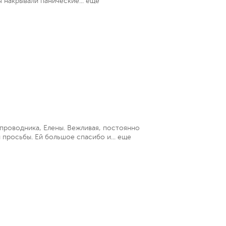
 накрывали панические...
еще
проводника, Елены. Вежливая, постоянно
 просьбы. Ей большое спасибо и...
еще