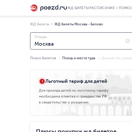
ЖД БИЛЕТЫ
РАСПИСАНИЕ
ПОМО
ЖД билеты
ЖД билеты Москва - Белово
Откуда
Поиск билетов
Поезд и места туда
Данные пассажир
Пт, 07.08
Льготный тариф для детей
Для проезда детей по льготному тарифу
необходима
отметка о гражданстве РФ
в свидетельстве о рождении.
Плюсы покупки жд билетов