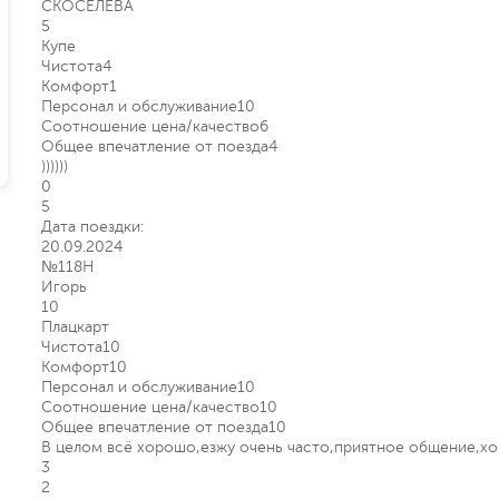
СКОСЕЛЕВА
5
Купе
Чистота
4
Комфорт
1
Персонал и обслуживание
10
Соотношение цена/качество
6
Общее впечатление от поезда
4
))))))
0
5
Дата поездки:
20.09.2024
№118Н
Игорь
10
Плацкарт
Чистота
10
Комфорт
10
Персонал и обслуживание
10
Соотношение цена/качество
10
Общее впечатление от поезда
10
В целом всё хорошо,езжу очень часто,приятное общение,хо
3
2