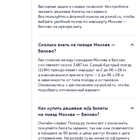
Выгодные акции и скидки позволит без проблем
заказать дешевые билеты на сервисе.
Воспользуйтесь формой поиска на poezd.ru, чтобы
выбрать удобный поезд по маршруту Москва —
Белово на нужную дату.
Сколько ехать на поезде Москва —
Белово?
Расстояние между городами Москва и Белово
составляет около 3487 км. Самый быстрый поезд
(118Н) преодолевает маршрут за 2 дн 06 ч 28 м,
а максимальное время в пути — 2 дн 06 ч 28 м
в зависимости от типа поезда и остановок.
Ознакомьтесь с расписанием на poezd.ru, чтобы
подобрать оптимальный вариант.
Как купить дешевые ж/д билеты
на поезд Москва — Белово?
Онлайн-сервис Поезд.ру помогает сэкономить:
покупайте билеты заранее, так как они появляются
в продаже за 90 дней, а цены растут ближе к дате
отправления. На poezda.ru вы можете оформить