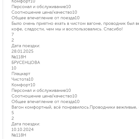
Комфорт
10
Персонал и обслуживание
10
Соотношение цена/качество
10
Общее впечатление от поезда
10
Было очень приятно ехать в чистом вагоне, проводник был ве
кофе, сладости, чем мы и воспользовались. Спасибо!
7
2
Дата поездки:
28.01.2025
№118Н
БРУСЕНЦОВА
10
Плацкарт
Чистота
10
Комфорт
10
Персонал и обслуживание
10
Соотношение цена/качество
10
Общее впечатление от поезда
10
Вагон комфортный, всё понравилось.Проводники вежливые,
5
2
Дата поездки:
10.10.2024
№118Н