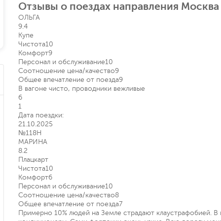
Отзывы о поездах направления Москва 
ОЛЬГА
9.4
Купе
Чистота
10
Комфорт
9
Персонал и обслуживание
10
Соотношение цена/качество
9
Общее впечатление от поезда
9
В вагоне чисто, проводники вежливые
6
1
Дата поездки:
21.10.2025
№118Н
МАРИНА
8.2
Плацкарт
Чистота
10
Комфорт
6
Персонал и обслуживание
10
Соотношение цена/качество
8
Общее впечатление от поезда
7
Примерно 10% людей на Земле страдают клаустрафобией. В п