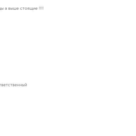
ы а выше стоящие !!!!
тветственный