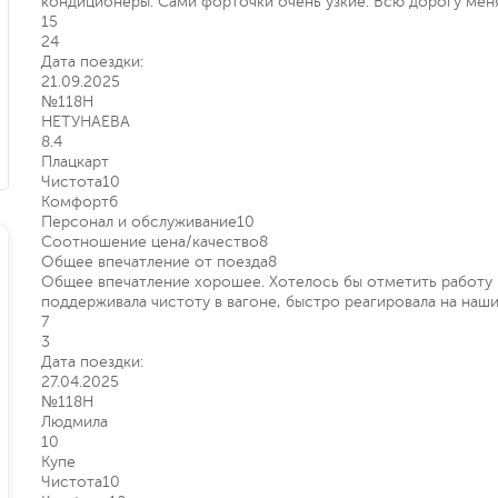
кондиционеры. Сами форточки очень узкие. Всю дорогу меня
15
24
Дата поездки:
21.09.2025
№118Н
НЕТУНАЕВА
8.4
Плацкарт
Чистота
10
Комфорт
6
Персонал и обслуживание
10
Соотношение цена/качество
8
Общее впечатление от поезда
8
Общее впечатление хорошее. Хотелось бы отметить работу 
поддерживала чистоту в вагоне, быстро реагировала на наши
7
3
Дата поездки:
27.04.2025
№118Н
Людмила
10
Купе
Чистота
10