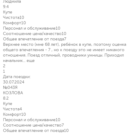
Людмила
9.4
Купе
Чистота
10
Комфорт
10
Персонал и обслуживание
10
Соотношение цена/качество
10
Общее впечатление от поезда
7
Верхнее место (мне 68 лет), ребёнок в купе, поэтому оценка
общего впечатления - 7 , но к поезду это не имеет никакого
отношения. Поезд отличный, проводники умницы. Приходил
начальник...
еще
2
1
Дата поездки:
30.07.2024
№043Я
КОЗЛОВА
8.2
Купе
Чистота
4
Комфорт
10
Персонал и обслуживание
10
Соотношение цена/качество
7
Общее впечатление от поезда
10