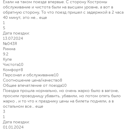
Ехали на таком поезде впервые. С сторону Костромы
обслуживание и чистота были на высшем уровне, а вот в
обратную сторону, То что поезд пришел с задержкой в 2 часа
40 минут, это не...
еще
1
5
Дата поездки:
13.07.2024
№043Я
Римма
9.2
Купе
Чистота
10
Комфорт
8
Персонал и обслуживание
10
Соотношение цена/качество
8
Общее впечатление от поезда
10
Поездка прошла нормально, но очень жарко было в вагоне,
просили проводницу убавить, убавили, но потом опять было
жарко , и то что к празднику цены на билеты подняли, а в
остальном все...
еще
3
1
Дата поездки:
01.01.2024