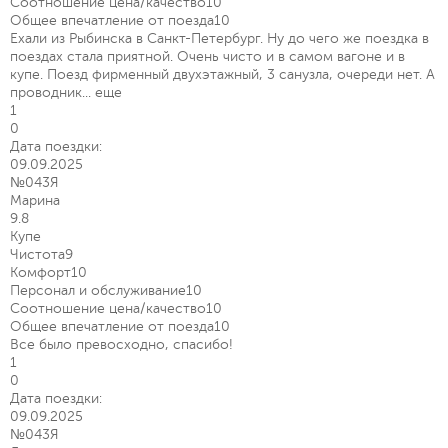
Соотношение цена/качество
10
Общее впечатление от поезда
10
Ехали из Рыбинска в Санкт-Петербург. Ну до чего же поездка в
поездах стала приятной. Очень чисто и в самом вагоне и в
купе. Поезд фирменный двухэтажный, 3 санузла, очереди нет. А
проводник...
еще
1
0
Дата поездки:
09.09.2025
№043Я
Марина
9.8
Купе
Чистота
9
Комфорт
10
Персонал и обслуживание
10
Соотношение цена/качество
10
Общее впечатление от поезда
10
Все было превосходно, спасибо!
1
0
Дата поездки:
09.09.2025
№043Я