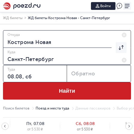
Войти
ЖД билеты
ЖД билеты Кострома Новая - Санкт-Петербург
Откуда
Куда
Туда
Обратно
Найти
Поиск билетов
Поезд и места туда
Данные пассажиров
Выбор усл
Пт, 07.08
Сб, 08.08
Вс, 
от
5 530
от
5 530
от
5
R
R