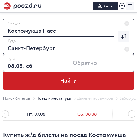
Войти
Откуда
Куда
Туда
Обратно
Найти
Поиск билетов
Поезд и места туда
Данные пассажиров
Выбор усл
Пт, 07.08
Сб, 08.08
Вс, 
Купить ж/д билеты на поезд Костомукша