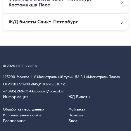
Костомукша Пасс
Ж/Д билеты
Санкт-Петербург
© 2026 ООО «УФС»
123290, Москва, 1-й Магистральный тупик, 5А БЦ «Магистраль Плаза»
ОГРН
1037789003845;
ИНН
7708510731
+7 (495) 269-83-65
support@poezd.ru
Информация
ЖД Билеты
Обработка перс. данных
Мой заказ
Использование cookie
Помощь
Расписание
Блог