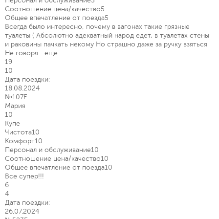
Персонал и обслуживание
5
Соотношение цена/качество
5
Общее впечатление от поезда
5
Всегда было интересно, почему в вагонах такие грязные
туалеты ( Абсолютно адекватный народ едет, в туалетах стены
и раковины пачкать некому Но страшно даже за ручку взяться
Не говоря...
еще
19
10
Дата поездки:
18.08.2024
№107Е
Мария
10
Купе
Чистота
10
Комфорт
10
Персонал и обслуживание
10
Соотношение цена/качество
10
Общее впечатление от поезда
10
Все супер!!!
6
4
Дата поездки:
26.07.2024