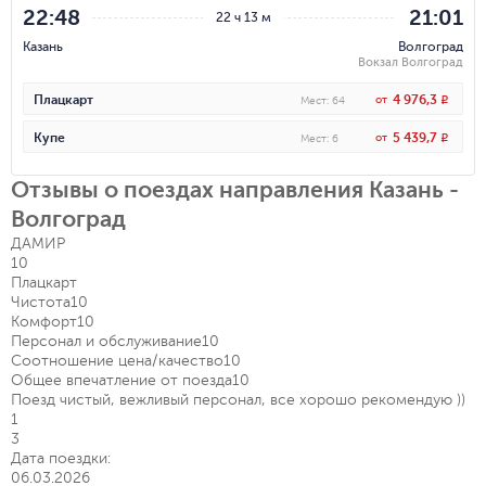
22:48
21:01
22 ч 13 м
Казань
Волгоград
Вокзал Волгоград
4 976,3
Плацкарт
от
R
Мест
:
64
5 439,7
Купе
от
R
Мест
:
6
Отзывы о поездах направления Казань -
Волгоград
ДАМИР
10
Плацкарт
Чистота
10
Комфорт
10
Персонал и обслуживание
10
Соотношение цена/качество
10
Общее впечатление от поезда
10
Поезд чистый, вежливый персонал, все хорошо рекомендую ))
1
3
Дата поездки:
06.03.2026