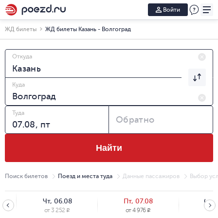
Войти
ЖД билеты
ЖД билеты Казань - Волгоград
Откуда
Куда
Туда
Обратно
Найти
Поиск билетов
Поезд и места туда
Данные пассажиров
Выбор усл
Чт, 06.08
Пт, 07.08
Сб, 
от
3 252
от
4 976
от
3
R
R