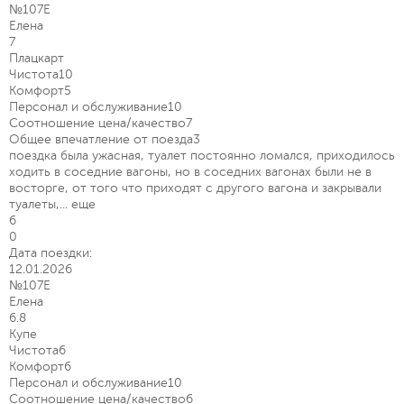
№107Е
Елена
7
Плацкарт
Чистота
10
Комфорт
5
Персонал и обслуживание
10
Соотношение цена/качество
7
Общее впечатление от поезда
3
поездка была ужасная, туалет постоянно ломался, приходилось
ходить в соседние вагоны, но в соседних вагонах были не в
восторге, от того что приходят с другого вагона и закрывали
туалеты,...
еще
6
0
Дата поездки:
12.01.2026
№107Е
Елена
6.8
Купе
Чистота
6
Комфорт
6
Персонал и обслуживание
10
Соотношение цена/качество
6