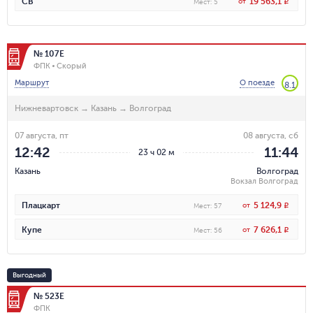
19 563,1
СВ
от
R
Мест
:
5
№ 107Е
ФПК
Скорый
Маршрут
О поезде
8.1
Нижневартовск
→
Казань
→
Волгоград
07 августа, пт
08 августа, сб
12:42
11:44
23 ч 02 м
Казань
Волгоград
Вокзал Волгоград
5 124,9
Плацкарт
от
R
Мест
:
57
7 626,1
Купе
от
R
Мест
:
56
Выгодный
№ 523Е
ФПК