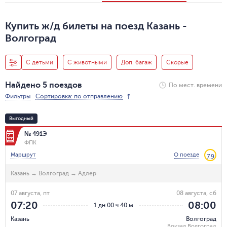
Купить ж/д билеты на поезд Казань -
Волгоград
С детьми
С животными
Доп. багаж
Скорые
Найдено 5 поездов
По мест. времени
Фильтры
Сортировка: по отправлению
Выгодный
№ 491Э
ФПК
Маршрут
О поезде
7.9
Казань
→
Волгоград
→
Адлер
07 августа, пт
08 августа, сб
07:20
08:00
1 дн 00 ч 40 м
Казань
Волгоград
Вокзал Волгоград