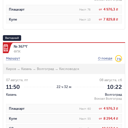
4 976,3
Плацкарт
от
R
Мест
:
76
7 829,8
Купе
от
R
Мест
:
10
Выгодный
№ 367*Г
ФПК
Маршрут
О поезде
7.9
Киров
→
Казань
→
Волгоград
→
Кисловодск
07 августа, пт
08 августа, сб
11:50
10:22
22 ч 32 м
Казань
Волгоград
Вокзал Волгоград
4 976,3
Плацкарт
от
R
Мест
:
60
8 294,4
Купе
от
R
Мест
:
55