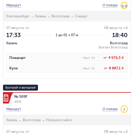
Маршрут
О поезде
6.9
Екатеринбург
→
Казань
→
Волгоград
→
Сириус
07 августа, пт
08 августа, сб
17:33
18:40
1 дн 01 ч 07 м
Казань
Волгоград
Вокзал Волгоград
4 976,3
Плацкарт
от
R
Мест
:
53
8 887,1
Купе
от
R
Мест
:
31
Быстрый и выгодный
№ 509Г
ФПК
Маршрут
О поезде
7
Казань
→
Волгоград
→
Новороссийск
07 августа, пт
08 августа, сб