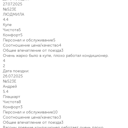
27.07.2025
№523Е
ЛЮДМИЛА
4.4
Купе
Чистота
5
Комфорт
5
Персонал и обслуживание
5
Соотношение цена/качество
4
Общее впечатление от поезда
3
Очень жарко было в купе, плохо работал кондиционер.
4
2
Дата поездки:
26.07.2025
№523Е
Андрей
5.4
Плацкарт
Чистота
8
Комфорт
3
Персонал и обслуживание
10
Соотношение цена/качество
3
Общее впечатление от поезда
3
Вагоны древние кондиционер работает очень плохо