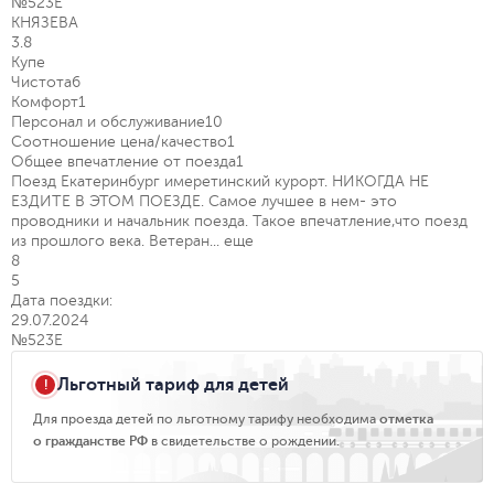
№523Е
КНЯЗЕВА
3.8
Купе
Чистота
6
Комфорт
1
Персонал и обслуживание
10
Соотношение цена/качество
1
Общее впечатление от поезда
1
Поезд Екатеринбург имеретинский курорт. НИКОГДА НЕ
ЕЗДИТЕ В ЭТОМ ПОЕЗДЕ. Самое лучшее в нем- это
проводники и начальник поезда. Такое впечатление,что поезд
из прошлого века. Ветеран...
еще
8
5
Дата поездки:
29.07.2024
№523Е
Льготный тариф для детей
Для проезда детей по льготному тарифу необходима
отметка
о гражданстве РФ
в свидетельстве о рождении.