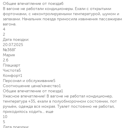
Общее впечатление от поезда
6
В вагоне не работали кондиционеры. Ехали с открытыми
форточками, с неконтролируемыми температурой, шумом и
запахами. Начальник поезда приносила извинения пассажирам
вагона.
4
2
Дата поездки:
20.07.2025
№368Г
Мария
2.6
Плацкарт
Чистота
5
Комфорт
1
Персонал и обслуживание
5
Соотношение цена/качество
1
Общее впечатление от поезда
1
Ужасное впечатление! В вагоне не работал кондиционер,
температура +35, ехали в полуобморочном состоянии, пот
ручьём, одежда вся мокрая. Туалет постоянно не работал,
приходилось ходить...
еще
10
5
Дата поездки: