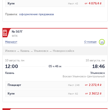
4 079,4
Купе
от
R
Мест
:
43
Правила
:
оформление предзаказа
№ 507Г
ФПК
Маршрут
О поезде
10
Ижевск
→
Казань
→
Ульяновск
→
Новороссийск
10 августа, пн
10 августа, пн
12:00
18:46
05 ч 46 м
Казань
Ульяновск
Вокзал Ульяновск-Центральный
2 272,4
Плацкарт
от
R
Мест
:
246
2 367,2
Купе
от
R
Мест
:
62