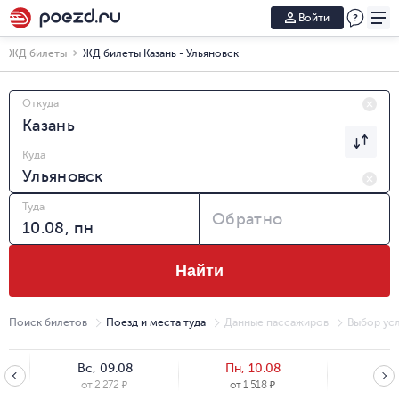
Войти
ЖД билеты
ЖД билеты Казань - Ульяновск
Откуда
Куда
Туда
Обратно
Найти
Поиск билетов
Поезд и места туда
Данные пассажиров
Выбор усл
Вс, 09.08
Пн, 10.08
Вт, 
от
2 272
от
1 518
от
1
R
R