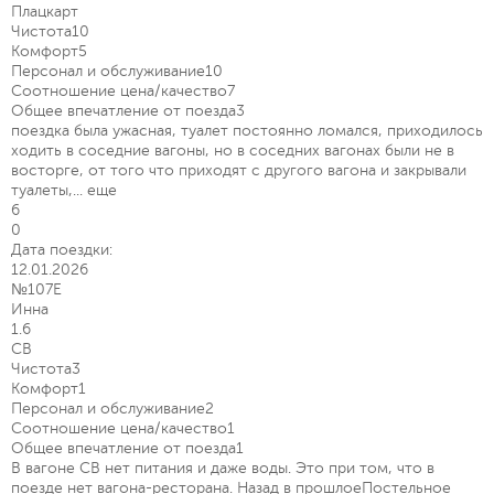
Плацкарт
Чистота
10
Комфорт
5
Персонал и обслуживание
10
Соотношение цена/качество
7
Общее впечатление от поезда
3
поездка была ужасная, туалет постоянно ломался, приходилось
ходить в соседние вагоны, но в соседних вагонах были не в
восторге, от того что приходят с другого вагона и закрывали
туалеты,...
еще
6
0
Дата поездки:
12.01.2026
№107Е
Инна
1.6
СВ
Чистота
3
Комфорт
1
Персонал и обслуживание
2
Соотношение цена/качество
1
Общее впечатление от поезда
1
В вагоне СВ нет питания и даже воды. Это при том, что в
поезде нет вагона-ресторана. Назад в прошлоеПостельное