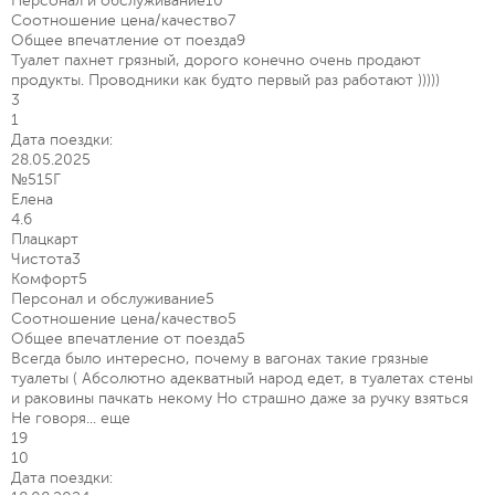
Персонал и обслуживание
10
Соотношение цена/качество
7
Общее впечатление от поезда
9
Туалет пахнет грязный, дорого конечно очень продают
продукты. Проводники как будто первый раз работают )))))
3
1
Дата поездки:
28.05.2025
№515Г
Елена
4.6
Плацкарт
Чистота
3
Комфорт
5
Персонал и обслуживание
5
Соотношение цена/качество
5
Общее впечатление от поезда
5
Всегда было интересно, почему в вагонах такие грязные
туалеты ( Абсолютно адекватный народ едет, в туалетах стены
и раковины пачкать некому Но страшно даже за ручку взяться
Не говоря...
еще
19
10
Дата поездки: