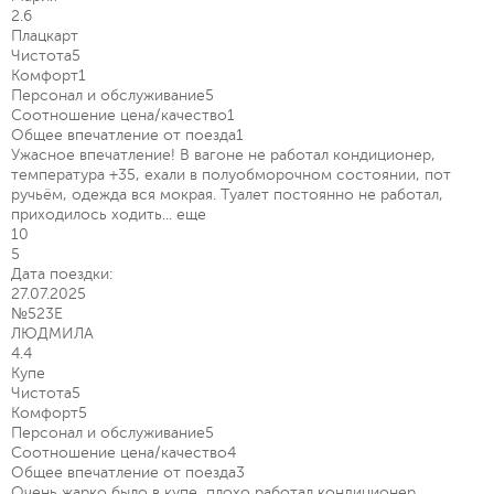
2.6
Плацкарт
Чистота
5
Комфорт
1
Персонал и обслуживание
5
Соотношение цена/качество
1
Общее впечатление от поезда
1
Ужасное впечатление! В вагоне не работал кондиционер,
температура +35, ехали в полуобморочном состоянии, пот
ручьём, одежда вся мокрая. Туалет постоянно не работал,
приходилось ходить...
еще
10
5
Дата поездки:
27.07.2025
№523Е
ЛЮДМИЛА
4.4
Купе
Чистота
5
Комфорт
5
Персонал и обслуживание
5
Соотношение цена/качество
4
Общее впечатление от поезда
3
Очень жарко было в купе, плохо работал кондиционер.