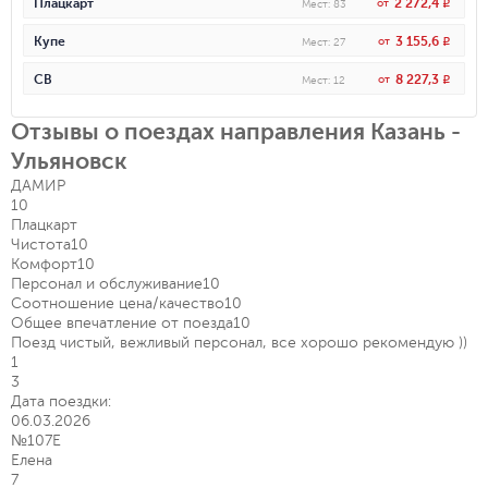
2 272,4
Плацкарт
от
R
Мест
:
83
3 155,6
Купе
от
R
Мест
:
27
8 227,3
СВ
от
R
Мест
:
12
Отзывы о поездах направления Казань -
Ульяновск
ДАМИР
10
Плацкарт
Чистота
10
Комфорт
10
Персонал и обслуживание
10
Соотношение цена/качество
10
Общее впечатление от поезда
10
Поезд чистый, вежливый персонал, все хорошо рекомендую ))
1
3
Дата поездки:
06.03.2026
№107Е
Елена
7