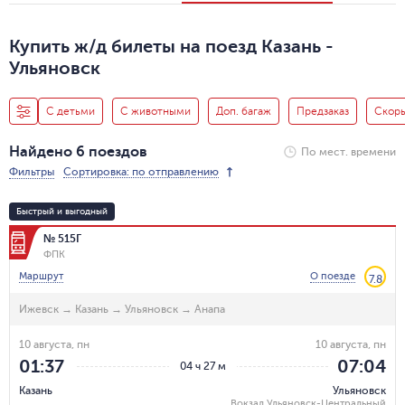
Купить ж/д билеты на поезд Казань -
Ульяновск
С детьми
С животными
Доп. багаж
Предзаказ
Скор
Найдено 6 поездов
По мест. времени
Фильтры
Сортировка: по отправлению
Быстрый и выгодный
№ 515Г
ФПК
Маршрут
О поезде
7.8
Ижевск
→
Казань
→
Ульяновск
→
Анапа
10 августа, пн
10 августа, пн
01:37
07:04
04 ч 27 м
Казань
Ульяновск
Вокзал Ульяновск-Центральный