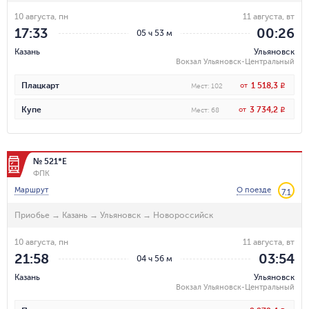
10 августа, пн
11 августа, вт
17:33
00:26
05 ч 53 м
Казань
Ульяновск
Вокзал Ульяновск-Центральный
1 518,3
Плацкарт
от
R
Мест
:
102
3 734,2
Купе
от
R
Мест
:
68
№ 521*Е
ФПК
Маршрут
О поезде
7.1
Приобье
→
Казань
→
Ульяновск
→
Новороссийск
10 августа, пн
11 августа, вт
21:58
03:54
04 ч 56 м
Казань
Ульяновск
Вокзал Ульяновск-Центральный