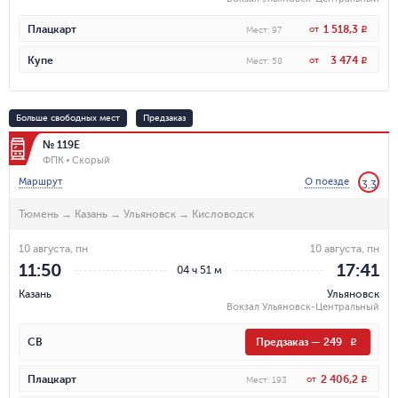
1 518,3
Плацкарт
от
R
Мест
:
97
3 474
Купе
от
R
Мест
:
58
Больше свободных мест
Предзаказ
№ 119Е
ФПК
Скорый
Маршрут
О поезде
3.3
Тюмень
→
Казань
→
Ульяновск
→
Кисловодск
10 августа, пн
10 августа, пн
11:50
17:41
04 ч 51 м
Казань
Ульяновск
Вокзал Ульяновск-Центральный
СВ
Предзаказ
—
249
R
2 406,2
Плацкарт
от
R
Мест
:
193