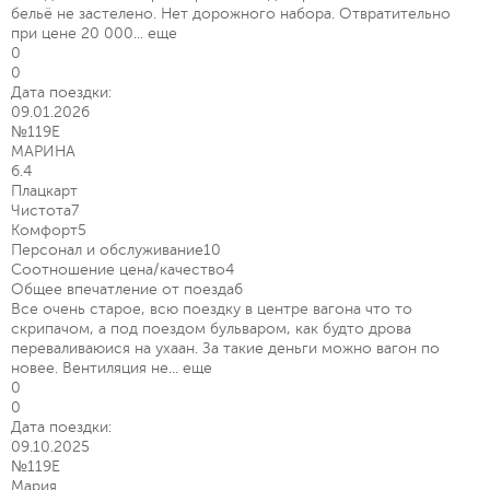
бельё не застелено. Нет дорожного набора. Отвратительно
при цене 20 000...
еще
0
0
Дата поездки:
09.01.2026
№119Е
МАРИНА
6.4
Плацкарт
Чистота
7
Комфорт
5
Персонал и обслуживание
10
Соотношение цена/качество
4
Общее впечатление от поезда
6
Все очень старое, всю поездку в центре вагона что то
скрипачом, а под поездом бульваром, как будто дрова
переваливаюися на ухаан. За такие деньги можно вагон по
новее. Вентиляция не...
еще
0
0
Дата поездки:
09.10.2025
№119Е
Мария