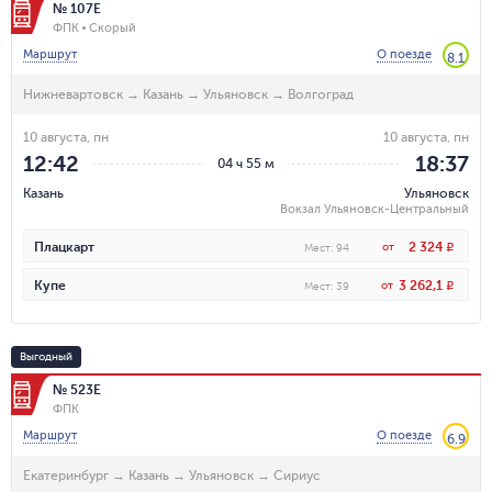
№ 107Е
ФПК
Скорый
Маршрут
О поезде
8.1
Нижневартовск
→
Казань
→
Ульяновск
→
Волгоград
10 августа, пн
10 августа, пн
12:42
18:37
04 ч 55 м
Казань
Ульяновск
Вокзал Ульяновск-Центральный
2 324
Плацкарт
от
R
Мест
:
94
3 262,1
Купе
от
R
Мест
:
39
Выгодный
№ 523Е
ФПК
Маршрут
О поезде
6.9
Екатеринбург
→
Казань
→
Ульяновск
→
Сириус