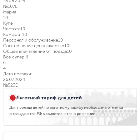
18.08.2024
№107Е
Мария
10
Купе
Чистота
10
Комфорт
10
Персонал и обслуживание
10
Соотношение цена/качество
10
Общее впечатление от поезда
10
Все супер!!!
6
4
Дата поездки:
26.07.2024
№523Е
Льготный тариф для детей
Для проезда детей по льготному тарифу необходима
отметка
о гражданстве РФ
в свидетельстве о рождении.