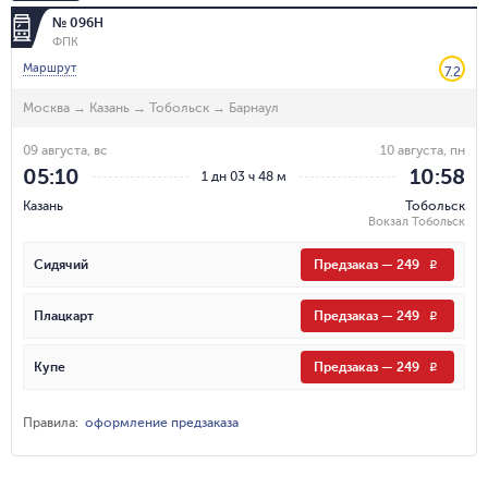
№ 096Н
ФПК
Маршрут
7.2
Москва
→
Казань
→
Тобольск
→
Барнаул
09 августа, вс
10 августа, пн
05:10
10:58
1 дн 03 ч 48 м
Казань
Тобольск
Вокзал Тобольск
Сидячий
Предзаказ
—
249
R
Плацкарт
Предзаказ
—
249
R
Купе
Предзаказ
—
249
R
Правила
:
оформление предзаказа