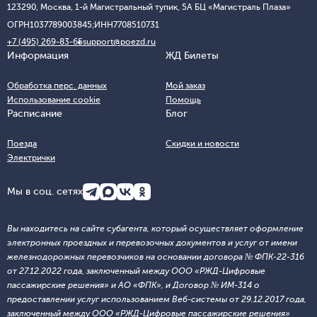
123290, Москва, 1-й Магистральный тупик, 5А БЦ «Магистраль Плаза»
ОГРН
1037789003845;
ИНН
7708510731
+7 (495) 269-83-65
support@poezd.ru
Информация
ЖД Билеты
Обработка перс. данных
Мой заказ
Использование cookie
Помощь
Расписание
Блог
Поезда
Скидки и новости
Электрички
Мы в соц. сетях
Вы находитесь на сайте субагента, который осуществляет оформление
электронных проездных и перевозочных документов и услуг от имени
железнодорожных перевозчиков на основании договора № ФПК-22-316
от 27.12.2022 года, заключенный между ООО «РЖД-Цифровые
пассажирские решения» и АО «ФПК», и Договор № ИМ-314 о
предоставлении услуг использованием Веб-системы от 29.12.2017 года,
заключенный между ООО «РЖД-Цифровые пассажирские решения»