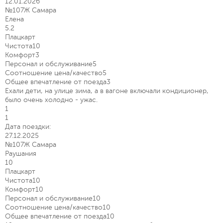
12.01.2026
№107Ж Самара
Елена
5.2
Плацкарт
Чистота
10
Комфорт
3
Персонал и обслуживание
5
Соотношение цена/качество
5
Общее впечатление от поезда
3
Ехали дети, на улице зима, а в вагоне включали кондиционер,
было очень холодно - ужас.
1
1
Дата поездки:
27.12.2025
№107Ж Самара
Раушания
10
Плацкарт
Чистота
10
Комфорт
10
Персонал и обслуживание
10
Соотношение цена/качество
10
Общее впечатление от поезда
10