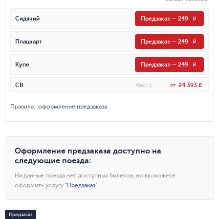
Сидячий
Предзаказ
—
249
R
Плацкарт
Предзаказ
—
249
R
Купе
Предзаказ
—
249
R
24 393
СВ
от
R
Мест
:
1
Правила
:
оформление предзаказа
Оформление предзаказа доступно на
следующие поезда
:
На данные поезда нет доступных билетов, но вы можете
оформить услугу
"
Предзаказ
"
Предзаказ