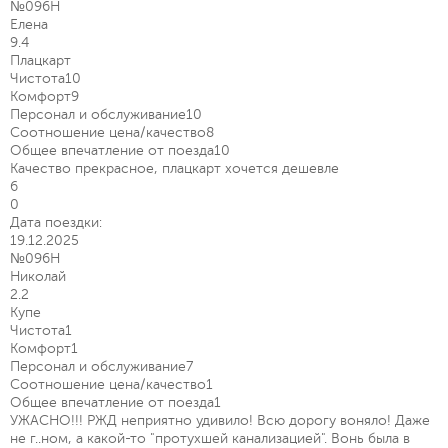
№096Н
Елена
9.4
Плацкарт
Чистота
10
Комфорт
9
Персонал и обслуживание
10
Соотношение цена/качество
8
Общее впечатление от поезда
10
Качество прекрасное, плацкарт хочется дешевле
6
0
Дата поездки:
19.12.2025
№096Н
Николай
2.2
Купе
Чистота
1
Комфорт
1
Персонал и обслуживание
7
Соотношение цена/качество
1
Общее впечатление от поезда
1
УЖАСНО!!! РЖД неприятно удивило! Всю дорогу воняло! Даже
не г..ном, а какой-то "протухшей канализацией". Вонь была в