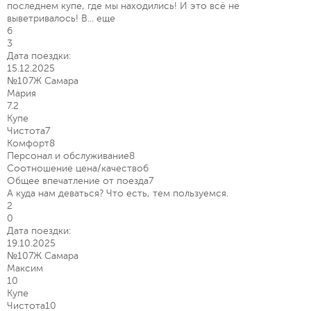
последнем купе, где мы находились! И это всё не
выветривалось! В...
еще
6
3
Дата поездки:
15.12.2025
№107Ж Самара
Мария
7.2
Купе
Чистота
7
Комфорт
8
Персонал и обслуживание
8
Соотношение цена/качество
6
Общее впечатление от поезда
7
А куда нам деваться? Что есть, тем пользуемся.
2
0
Дата поездки:
19.10.2025
№107Ж Самара
Максим
10
Купе
Чистота
10