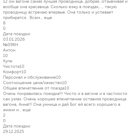
12 ом вагоне самая лучшая проводница, добрая, отзывчивая и
вообще она красавица. Сколько езжу в поездах,…. такую
проводницу встречаю впервые. Она только и успевает
прибиратся . Всем...
еще
8
0
Дата поездки:
03.01.2026
№096Н
Антон
10
Купе
Чистота
10
Комфорт
10
Персонал и обслуживание
10
Соотношение цена/качество
10
Общее впечатление от поезда
10
Очень понравилась поездка!!! Чисто и в вагоне и в частности
сан узлах. Очень хорошее впечатление оставила проводница
вагона, Анна!!! Она умница и дай Бог ей всего хорошего в
жизни и...
еще
2
0
Дата поездки:
29.12.2025