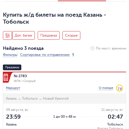
Купить ж/д билеты на поезд Казань -
Тобольск
Доп. багаж
Предзаказ
Скорые
Найдено 3 поезда
По мест. времени
Фильтры
Сортировка: по отправлению
Предзаказ
№ 278Э
ФПК
Скорый
Маршрут
О поезде
7.8
Казань
→
Тобольск
→
Новый Уренгой
09 августа, вс
11 августа, вт
23:59
02:47
1 дн 00 ч 48 м
Казань
Тобольск
Вокзал Тобольск