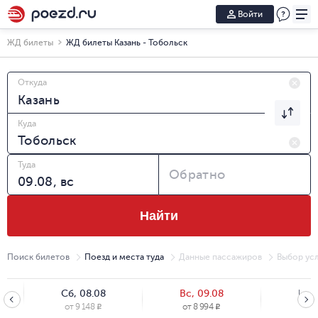
Войти
ЖД билеты
ЖД билеты Казань - Тобольск
Откуда
Куда
Туда
Обратно
Найти
Поиск билетов
Поезд и места туда
Данные пассажиров
Выбор усл
Сб, 08.08
Вс, 09.08
Пн, 
от
9 148
от
8 994
от
6
R
R