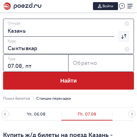
Войти
Откуда
Куда
Туда
Обратно
Найти
Поиск билетов
Станции пересадки
Чт, 06.08
Пт, 07.08
Сб, 
Купить ж/д билеты на поезд Казань -