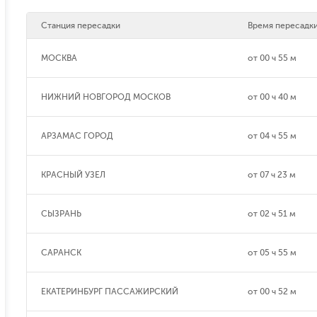
Станция пересадки
Время пересадк
МОСКВА
от
00 ч 55 м
НИЖНИЙ НОВГОРОД МОСКОВ
от
00 ч 40 м
АРЗАМАС ГОРОД
от
04 ч 55 м
КРАСНЫЙ УЗЕЛ
от
07 ч 23 м
СЫЗРАНЬ
от
02 ч 51 м
САРАНСК
от
05 ч 55 м
ЕКАТЕРИНБУРГ ПАССАЖИРСКИЙ
от
00 ч 52 м