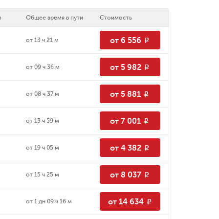
и
Общее время в пути
Стоимость
от 6 556
от
13 ч 21 м
R
от 5 982
от
09 ч 36 м
R
от 5 881
от
08 ч 37 м
R
от 7 001
от
13 ч 59 м
R
от 4 382
от
19 ч 05 м
R
от 8 037
от
15 ч 25 м
R
от 14 634
от
1 дн 09 ч 16 м
R