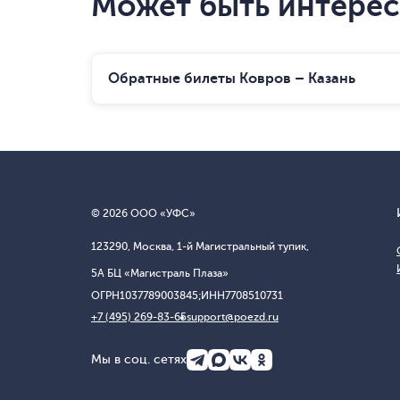
Может быть интере
Обратные билеты Ковров – Казань
© 2026 ООО «УФС»
123290, Москва, 1-й Магистральный тупик,
5А БЦ «Магистраль Плаза»
ОГРН
1037789003845;
ИНН
7708510731
+7 (495) 269-83-65
support@poezd.ru
Мы в соц. сетях