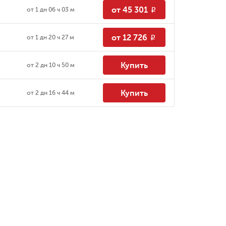
от 45 301
от
1 дн 06 ч 03 м
R
от 12 726
от
1 дн 20 ч 27 м
R
Купить
от
2 дн 10 ч 50 м
Купить
от
2 дн 16 ч 44 м