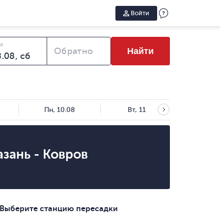
Войти
а
Обратно
Найти
Пн, 10.08
Вт, 11.08
Ср,
азань - Ковров
 Выберите станцию пересадки