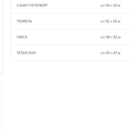
САНКТ-ПЕТЕРБУРГ
от
04 ч 10 м
ТЮМЕНЬ
от
01 ч 26 м
ОМСК
от
08 ч 32 м
ТАТАРСКАЯ
от
03 ч 47 м