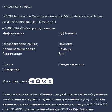
© 2026 ООО «УФС»
123290, Москва, 1-й Магистральный тупик, 5А БЦ «Магистраль Плаза»
ОГРН
1037789003845;
ИНН
7708510731
+7 (495) 269-83-65
support@poezd.ru
Информация
ЖД Билеты
Обработка перс. данных
Мой заказ
Использование cookie
Помощь
Расписание
Блог
Поезда
Скидки и новости
Электрички
Мы в соц. сетях
Вы находитесь на сайте субагента, который осуществляет оформление
электронных проездных и перевозочных документов и услуг от имени
железнодорожных перевозчиков на основании договора № ФПК-22-316
от 27.12.2022 года, заключенный между ООО «РЖД-Цифровые