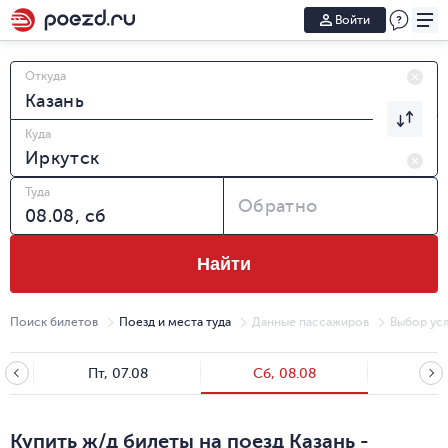
Войти
Откуда
Куда
Туда
Обратно
Найти
Поиск билетов
Поезд и места туда
Данные пассажиров
Выбор усл
Пт, 07.08
Сб, 08.08
Вс, 
Купить ж/д билеты на поезд Казань -