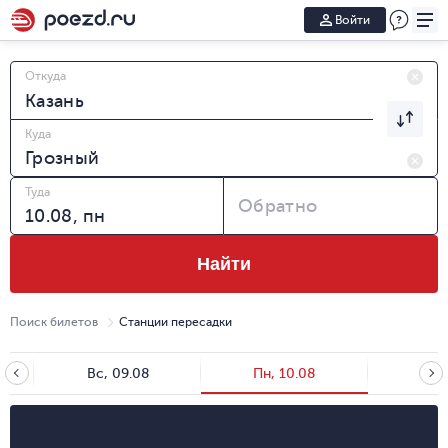
Войти
Откуда
Куда
Туда
Обратно
Найти
Поиск билетов
Станции пересадки
Вс, 09.08
Пн, 10.08
Вт, 