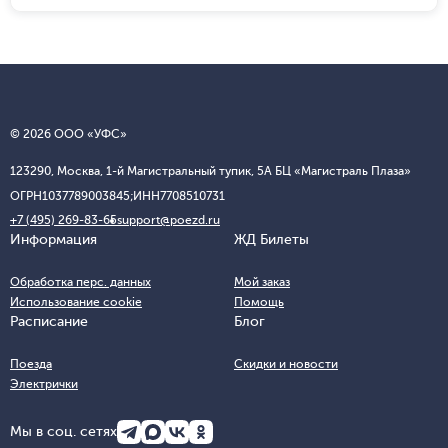
© 2026 ООО «УФС»
123290, Москва, 1-й Магистральный тупик, 5А БЦ «Магистраль Плаза»
ОГРН
1037789003845;
ИНН
7708510731
+7 (495) 269-83-65
support@poezd.ru
Информация
ЖД Билеты
Обработка перс. данных
Мой заказ
Использование cookie
Помощь
Расписание
Блог
Поезда
Скидки и новости
Электрички
Мы в соц. сетях