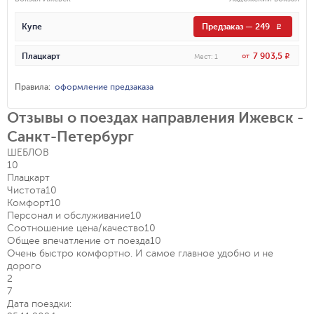
Купе
Предзаказ
—
249
R
7 903,5
Плацкарт
от
R
Мест
:
1
Правила
:
оформление предзаказа
Отзывы о поездах направления Ижевск -
Санкт-Петербург
ШЕБЛОВ
10
Плацкарт
Чистота
10
Комфорт
10
Персонал и обслуживание
10
Соотношение цена/качество
10
Общее впечатление от поезда
10
Очень быстро комфортно. И самое главное удобно и не
дорого
2
7
Дата поездки: