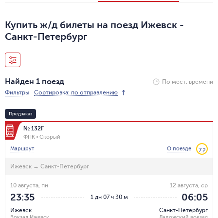
Купить ж/д билеты на поезд Ижевск -
Санкт-Петербург
Найден 1 поезд
По мест. времени
Фильтры
Сортировка: по отправлению
Предзаказ
№ 132Г
ФПК
Скорый
Маршрут
О поезде
7.2
Ижевск
→
Санкт-Петербург
10 августа, пн
12 августа, ср
23:35
06:05
1 дн 07 ч 30 м
Ижевск
Санкт-Петербург
Вокзал Ижевск
Ладожский вокзал