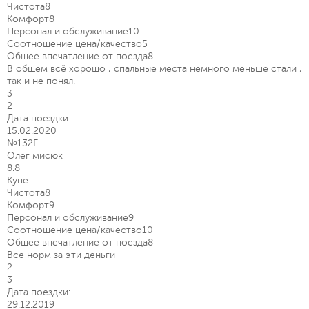
Чистота
8
Комфорт
8
Персонал и обслуживание
10
Соотношение цена/качество
5
Общее впечатление от поезда
8
В общем всё хорошо , спальные места немного меньше стали ,
так и не понял.
3
2
Дата поездки:
15.02.2020
№132Г
Олег мисюк
8.8
Купе
Чистота
8
Комфорт
9
Персонал и обслуживание
9
Соотношение цена/качество
10
Общее впечатление от поезда
8
Все норм за эти деньги
2
3
Дата поездки:
29.12.2019