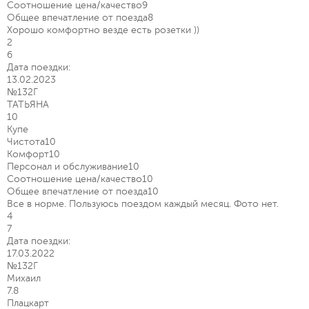
Соотношение цена/качество
9
Общее впечатление от поезда
8
Хорошо комфортно везде есть розетки ))
2
6
Дата поездки:
13.02.2023
№132Г
ТАТЬЯНА
10
Купе
Чистота
10
Комфорт
10
Персонал и обслуживание
10
Соотношение цена/качество
10
Общее впечатление от поезда
10
Все в норме. Пользуюсь поездом каждый месяц. Фото нет.
4
7
Дата поездки:
17.03.2022
№132Г
Михаил
7.8
Плацкарт