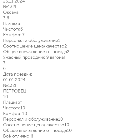
25.11.2024
№132Г
Оксана
3.6
Плацкарт
Чистота
6
Комфорт
7
Персонал и обслуживание
1
Соотношение цена/качество
2
Общее впечатление от поезда
2
Ужасный проводник 9 вагона!
7
6
Дата поездки:
01.01.2024
№132Г
ПЕТРОВЕЦ
10
Плацкарт
Чистота
10
Комфорт
10
Персонал и обслуживание
10
Соотношение цена/качество
10
Общее впечатление от поезда
10
Всё отлично!!!