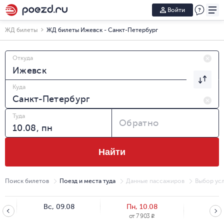
Войти
ЖД билеты
ЖД билеты Ижевск - Санкт-Петербург
Откуда
Куда
Туда
Обратно
Найти
Поиск билетов
Поезд и места туда
Данные пассажиров
Выбор усл
Вс, 09.08
Пн, 10.08
Вт, 
от
7 903
R