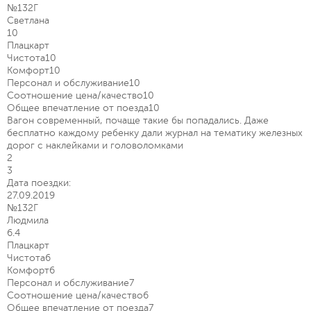
№132Г
Светлана
10
Плацкарт
Чистота
10
Комфорт
10
Персонал и обслуживание
10
Соотношение цена/качество
10
Общее впечатление от поезда
10
Вагон современный, почаще такие бы попадались. Даже
бесплатно каждому ребенку дали журнал на тематику железных
дорог с наклейками и головоломками
2
3
Дата поездки:
27.09.2019
№132Г
Людмила
6.4
Плацкарт
Чистота
6
Комфорт
6
Персонал и обслуживание
7
Соотношение цена/качество
6
Общее впечатление от поезда
7