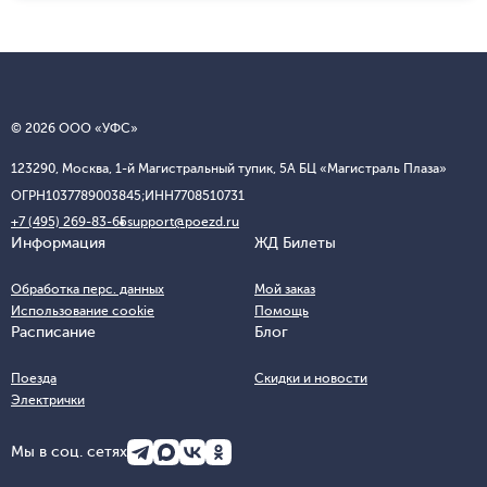
© 2026 ООО «УФС»
123290, Москва, 1-й Магистральный тупик, 5А БЦ «Магистраль Плаза»
ОГРН
1037789003845;
ИНН
7708510731
+7 (495) 269-83-65
support@poezd.ru
Информация
ЖД Билеты
Обработка перс. данных
Мой заказ
Использование cookie
Помощь
Расписание
Блог
Поезда
Скидки и новости
Электрички
Мы в соц. сетях