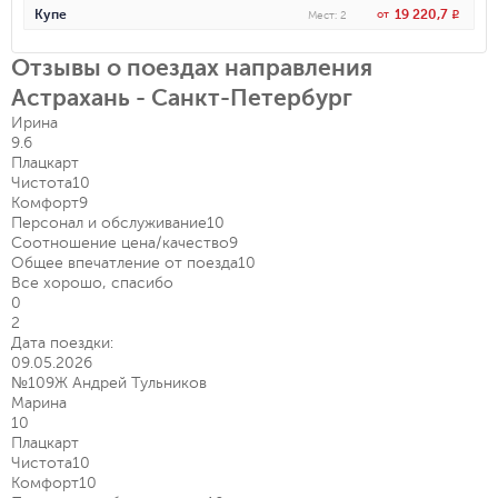
19 220,7
Купе
от
R
Мест
:
2
Отзывы о поездах направления
Астрахань - Санкт-Петербург
Ирина
9.6
Плацкарт
Чистота
10
Комфорт
9
Персонал и обслуживание
10
Соотношение цена/качество
9
Общее впечатление от поезда
10
Все хорошо, спасибо
0
2
Дата поездки:
09.05.2026
№109Ж Андрей Тульников
Марина
10
Плацкарт
Чистота
10
Комфорт
10