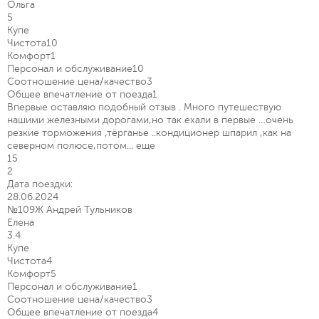
Ольга
5
Купе
Чистота
10
Комфорт
1
Персонал и обслуживание
10
Соотношение цена/качество
3
Общее впечатление от поезда
1
Впервые оставляю подобный отзыв . Много путешествую
нашими железными дорогами,но так ехали в первые …очень
резкие торможения ,тёрганье ..кондиционер шпарил ,как на
северном полюсе,потом...
еще
15
2
Дата поездки:
28.06.2024
№109Ж Андрей Тульников
Елена
3.4
Купе
Чистота
4
Комфорт
5
Персонал и обслуживание
1
Соотношение цена/качество
3
Общее впечатление от поезда
4