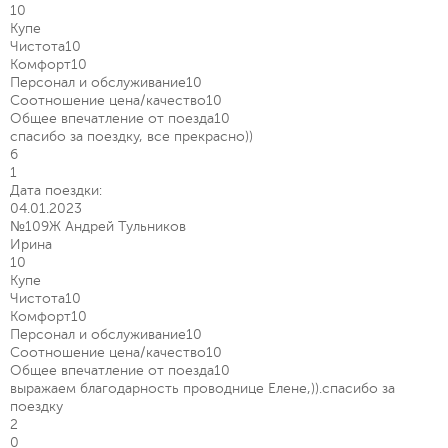
10
Купе
Чистота
10
Комфорт
10
Персонал и обслуживание
10
Соотношение цена/качество
10
Общее впечатление от поезда
10
спасибо за поездку, все прекрасно))
6
1
Дата поездки:
04.01.2023
№109Ж Андрей Тульников
Ирина
10
Купе
Чистота
10
Комфорт
10
Персонал и обслуживание
10
Соотношение цена/качество
10
Общее впечатление от поезда
10
выражаем благодарность проводнице Елене,)).спасибо за
поездку
2
0