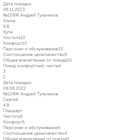
Дата поездки:
06.11.2023
№109Ж Андрей Тульников
Алина
9.8
Купе
Чистота
10
Комфорт
10
Персонал и обслуживание
10
Соотношение цена/качество
9
Общее впечатление от поезда
10
Поезд комфортный, чистый
3
2
Дата поездки:
08.08.2022
№109Ж Андрей Тульников
Сергей
4.8
Плацкарт
Чистота
5
Комфорт
5
Персонал и обслуживание
5
Соотношение цена/качество
4
Общее впечатление от поезда
5