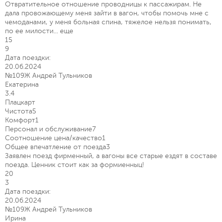
Отвратительное отношение проводницы к пассажирам. Не
дала провожающему меня зайти в вагон, чтобы помочь мне с
чемоданами, у меня больная спина, тяжелое нельзя понимать,
по ее милости...
еще
15
9
Дата поездки:
20.06.2024
№109Ж Андрей Тульников
Екатерина
3.4
Плацкарт
Чистота
5
Комфорт
1
Персонал и обслуживание
7
Соотношение цена/качество
1
Общее впечатление от поезда
3
Заявлен поезд фирменный, а вагоны все старые ездят в составе
поезда. Ценник стоит как за формиенныц!
20
3
Дата поездки:
20.06.2024
№109Ж Андрей Тульников
Ирина