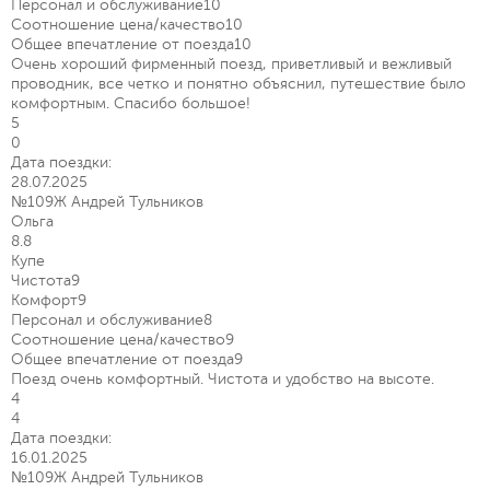
Персонал и обслуживание
10
Соотношение цена/качество
10
Общее впечатление от поезда
10
Очень хороший фирменный поезд, приветливый и вежливый
проводник, все четко и понятно объяснил, путешествие было
комфортным. Спасибо большое!
5
0
Дата поездки:
28.07.2025
№109Ж Андрей Тульников
Ольга
8.8
Купе
Чистота
9
Комфорт
9
Персонал и обслуживание
8
Соотношение цена/качество
9
Общее впечатление от поезда
9
Поезд очень комфортный. Чистота и удобство на высоте.
4
4
Дата поездки:
16.01.2025
№109Ж Андрей Тульников