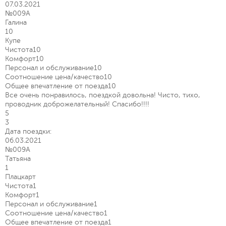
07.03.2021
№009А
Галина
10
Купе
Чистота
10
Комфорт
10
Персонал и обслуживание
10
Соотношение цена/качество
10
Общее впечатление от поезда
10
Все очень понравилось, поездкой довольна! Чисто, тихо,
проводник доброжелательный! Спасибо!!!!
5
3
Дата поездки:
06.03.2021
№009А
Татьяна
1
Плацкарт
Чистота
1
Комфорт
1
Персонал и обслуживание
1
Соотношение цена/качество
1
Общее впечатление от поезда
1