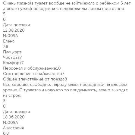
Очень грязно(в туалет вообще не зайти!ехала с ребёнком 5 лет
,просто ужас(проводница с недовольным лицом постоянно
5
0
Дата поездки:
12.08.2020
№009А
Елена
7.8
Плацкарт
Чистота
7
Комфорт
7
Персонал и обслуживание
10
Соотношение цена/качество
7
Общее впечатление от поезда
8
Всё хорошо, свободно, народу мало, проводники на высшем
уровне. С туалетами надо что то придумывать, вечно выходят
из строя.
3
0
Дата поездки:
18.06.2020
№009А
Анастасия
6.8