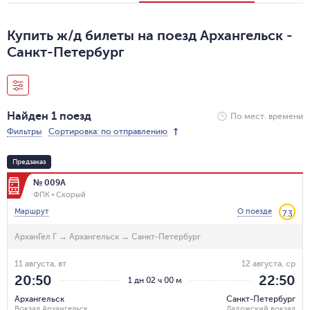
Купить ж/д билеты на поезд Архангельск -
Санкт-Петербург
Найден 1 поезд
По мест. времени
Фильтры
Сортировка: по отправлению
Предзаказ
№ 009А
ФПК
Скорый
Маршрут
О поезде
7.3
АрханГел Г
→
Архангельск
→
Санкт-Петербург
11 августа, вт
12 августа, ср
20:50
22:50
1 дн 02 ч 00 м
Архангельск
Санкт-Петербург
Вокзал Архангельск
Ладожский вокзал