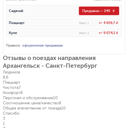
Сидячий
Предзаказ
—
249
R
4 659,7
Плацкарт
от
R
Мест
:
1
9 074,1
Купе
от
R
Мест
:
2
Правила
:
оформление предзаказа
Отзывы о поездах направления
Архангельск - Санкт-Петербург
Людмила
8.6
Плацкарт
Чистота
7
Комфорт
8
Персонал и обслуживание
10
Соотношение цена/качество
8
Общее впечатление от поезда
10
Спасибо
3
1