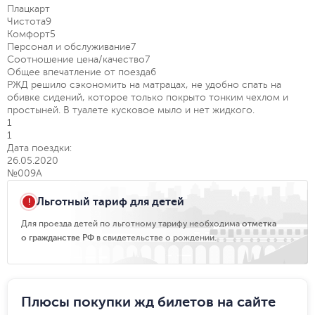
Плацкарт
Чистота
9
Комфорт
5
Персонал и обслуживание
7
Соотношение цена/качество
7
Общее впечатление от поезда
6
РЖД решило сэкономить на матрацах, не удобно спать на
обивке сидений, которое только покрыто тонким чехлом и
простыней. В туалете кусковое мыло и нет жидкого.
1
1
Дата поездки:
26.05.2020
№009А
Льготный тариф для детей
Для проезда детей по льготному тарифу необходима
отметка
о гражданстве РФ
в свидетельстве о рождении.
Плюсы покупки жд билетов на сайте