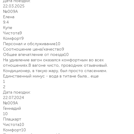
Дата поездки:
22.03.2025
№009А
Елена
9.4
Купе
Чистота
9
Комфорт
9
Персонал и обслуживание
10
Соотношение цена/качество
9
Общее впечатление от поезда
10
На удивление вагон оказался комфортным во всех
отношениях.В вагоне чисто, проводник отзывчивый.
Кондиционер, в такую жару, был просто спасением.
Единственный минус - вода в титане была...
еще
1
2
Дата поездки:
22.07.2024
№009А
Геннадий
10
Плацкарт
Чистота
10
Комфорт
10